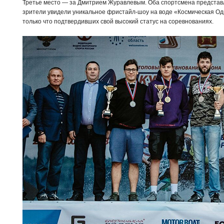
Третье место — за Дмитрием Журавлевым. Оба спортсмена представл
зрители увидели уникальное фристайл-шоу на воде «Космическая Од
только что подтвердивших свой высокий статус на соревнованиях.