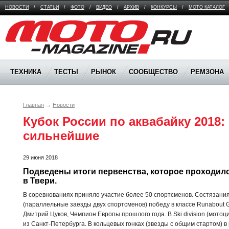
НОВОСТИ
/
СТАТЬИ
/
ФОТО
/
ВИДЕО
/
АРХИВ
/
КОНКУРСЫ
/
МОТО КАТАЛОГ
Moto Magazine
ТЕХНИКА
ТЕСТЫ
РЫНОК
СООБЩЕСТВО
РЕМЗОНА
Главная
→
Новости
Кубок России по аквабайку 2018:
сильнейшие
29 июня 2018
Подведены итоги первенства, которое проходило 
в Твери.
В соревнованиях приняло участие более 50 спортсменов. Состязания
(параллельные заезды двух спортсменов) победу в классе Runabout 
Дмитрий Цуков, Чемпион Европы прошлого года. В Ski division (мото
из Санкт-Петербурга. В кольцевых гонках (звезды с общим стартом) 