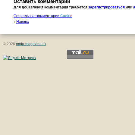
Оставить комментарий
Для добавления комментария требуется
зарегистрироваться
или
Социальные комментарии
Cackl
e
↑
Наверх
© 2026
moto-magazine.ru
.