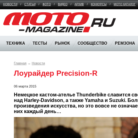
НОВОСТИ
/
СТАТЬИ
/
ФОТО
/
ВИДЕО
/
АРХИВ
/
КОНКУРСЫ
/
МОТО КАТАЛОГ
Moto Magazine
ТЕХНИКА
ТЕСТЫ
РЫНОК
СООБЩЕСТВО
РЕМЗОНА
Главная
→
Новости
Лоурайдер Precision-R
06 марта 2015
Немецкое кастом-ателье Thunderbike славится св
над Harley-Davidson, а также Yamaha и Suzuki. Бол
произведения искусства, но это вовсе не означает
них каждый день…