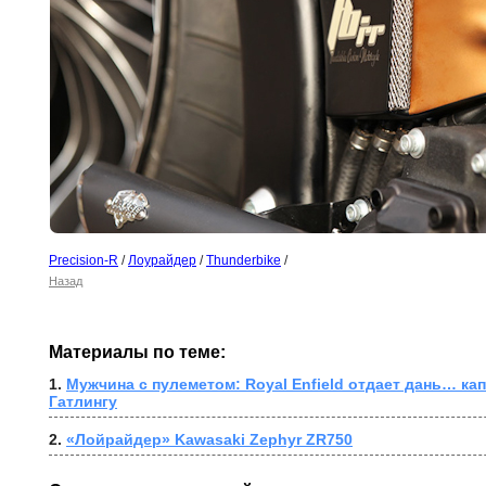
Precision-R
/
Лоурайдер
/
Thunderbike
/
Назад
Материалы по теме:
1. 
Мужчина с пулеметом: Royal Enfield отдает дань… кап
Гатлингу
2. 
«Лойрайдер» Kawasaki Zephyr ZR750