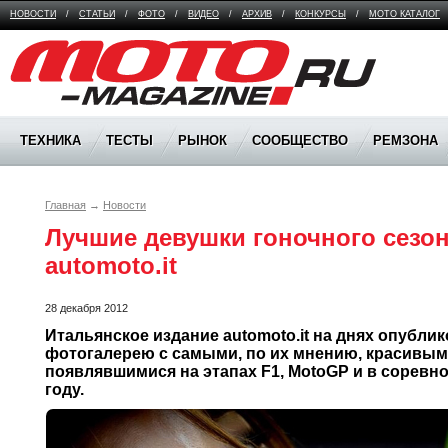
НОВОСТИ
/
СТАТЬИ
/
ФОТО
/
ВИДЕО
/
АРХИВ
/
КОНКУРСЫ
/
МОТО КАТАЛОГ
Moto Magazine
ТЕХНИКА
ТЕСТЫ
РЫНОК
СООБЩЕСТВО
РЕМЗОНА
Главная
→
Новости
Лучшие девушки гоночного сезона
automoto.it
28 декабря 2012
Итальянское издание automoto.it на днях опублик
фотогалерею с самыми, по их мнению, красивым
появлявшимися на этапах F1, MotoGP и в соревно
году. 