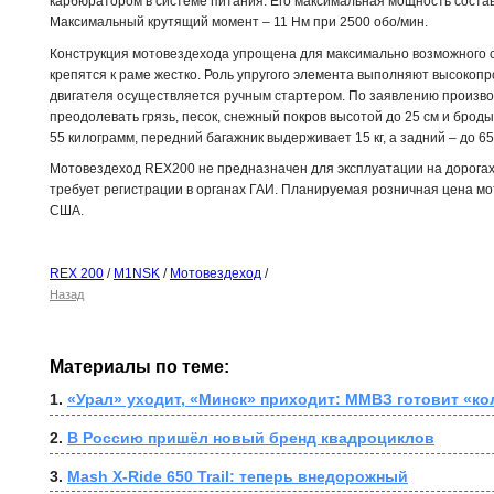
карбюратором в системе питания. Его максимальная мощность составля
Максимальный крутящий момент – 11 Нм при 2500 обо/мин.
Конструкция мотовездехода упрощена для максимально возможного с
крепятся к раме жестко. Роль упругого элемента выполняют высоко
двигателя осуществляется ручным стартером. По заявлению произво
преодолевать грязь, песок, снежный покров высотой до 25 см и броды
55 килограмм, передний багажник выдерживает 15 кг, а задний – до 65 
Мотовездеход REX200 не предназначен для эксплуатации на дорогах 
требует регистрации в органах ГАИ. Планируемая розничная цена м
США.
REX 200
/
M1NSK
/
Мотовездеход
/
Назад
Материалы по теме:
1. 
«Урал» уходит, «Минск» приходит: ММВЗ готовит «к
2. 
В Россию пришёл новый бренд квадроциклов
3. 
Mash X-Ride 650 Trail: теперь внедорожный