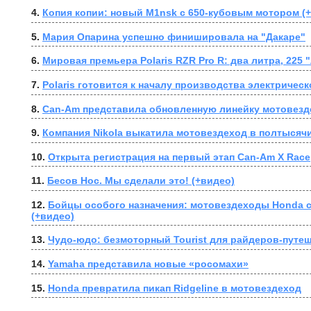
4. 
Копия копии: новый M1nsk с 650-кубовым мотором (
5. 
Мария Опарина успешно финишировала на "Дакаре"
6. 
Мировая премьера Polaris RZR Pro R: два литра, 225
7. 
Polaris готовится к началу производства электрическ
8. 
Can-Am представила обновленную линейку мотовез
9. 
Компания Nikola выкатила мотовездеход в полтысяч
10. 
Открыта регистрация на первый этап Can-Am X Race
11. 
Бесов Нос. Мы сделали это! (+видео)
12. 
Бойцы особого назначения: мотовездеходы Honda с
(+видео)
13. 
Чудо-юдо: безмоторный Tourist для райдеров-путе
14. 
Yamaha представила новые «росомахи»
15. 
Honda превратила пикап Ridgeline в мотовездеход