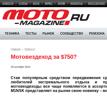
НОВОСТИ
/
СТАТЬИ
/
ФОТО
/
ВИДЕО
/
АРХИВ
/
КОНКУРСЫ
/
МОТО КАТАЛОГ
Moto Magazine
ТЕХНИКА
ТЕСТЫ
РЫНОК
СООБЩЕСТВО
РЕМЗОНА
Главная
→
Новости
Мотовездеход за $750?
29 октября 2014
Став популярным средством передвижения сре
любителей экстремального отдыха и при
мотовездеходы все чаще появляются в ассорти
M1NSK представляет на рынке свою новинку – м