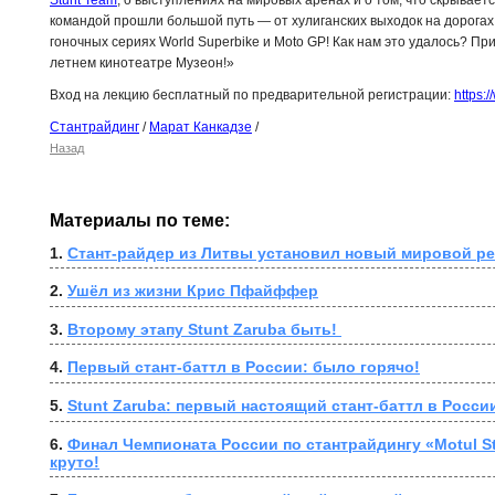
Stunt Team
, о выступлениях на мировых аренах и о том, что скрывает
командой прошли большой путь — от хулиганских выходок на дорога
гоночных сериях World Superbike и Moto GP! Как нам это удалось? При
летнем кинотеатре Музеон!»
Вход на лекцию бесплатный по предварительной регистрации:
https:
Стантрайдинг
/
Марат Канкадзе
/
Назад
Материалы по теме:
1. 
Стант-райдер из Литвы установил новый мировой ре
2. 
Ушёл из жизни Крис Пфайффер
3. 
Второму этапу Stunt Zaruba быть! 
4. 
Первый стант-баттл в России: было горячо!
5. 
Stunt Zaruba: первый настоящий стант-баттл в Росси
6. 
Финал Чемпионата России по стантрайдингу «Motul St
круто!