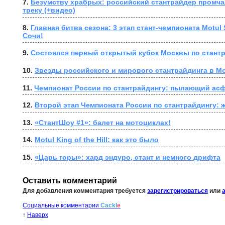
7. 
Безумству храбрых: российский стантрайдер промча
треку (+видео)
8. 
Главная битва сезона: 3 этап стант-чемпионата Motul 
Сочи!
9. 
Состоялся первый открытый кубок Москвы по стант
10. 
Звезды российского и мирового стантрайдинга в М
11. 
Чемпионат России по стантрайдингу: пылающий ас
12. 
Второй этап Чемпионата России по стантрайдингу: ж
13. 
«СтантШоу #1»: балет на мотоциклах!
14. 
Motul King of the Hill: как это было
15. 
«Царь горы»: хард эндуро, стант и немного дрифта
Оставить комментарий
Для добавления комментария требуется
зарегистрироваться
или
Социальные комментарии
Cackl
e
↑
Наверх