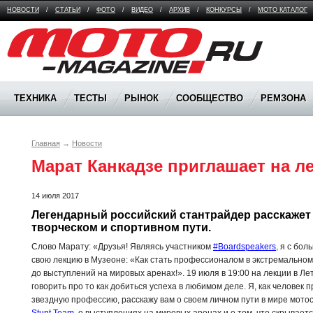
НОВОСТИ
/
СТАТЬИ
/
ФОТО
/
ВИДЕО
/
АРХИВ
/
КОНКУРСЫ
/
МОТО КАТАЛОГ
Moto Magazine
ТЕХНИКА
ТЕСТЫ
РЫНОК
СООБЩЕСТВО
РЕМЗОНА
Главная
→
Новости
Марат Канкадзе приглашает на л
14 июля 2017
Легендарный российский стантрайдер расскажет 
творческом и спортивном пути.
Слово Марату: «Друзья! Являясь участником
#Boardspeakers
, я с бо
свою лекцию в Музеоне: «Как стать профессионалом в экстремальном с
до выступлений на мировых аренах!». 19 июля в 19:00 на лекции в Л
говорить про то как добиться успеха в любимом деле. Я, как человек
звездную профессию, расскажу вам о своем личном пути в мире мот