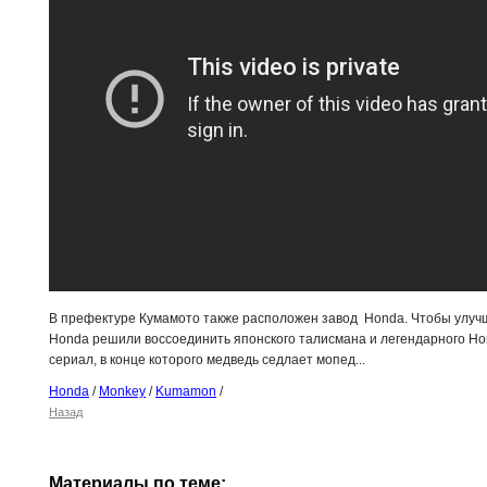
В префектуре Кумамото также расположен завод Honda. Чтобы улуч
Honda решили воссоединить японского талисмана и легендарного Hon
сериал, в конце которого медведь седлает мопед...
Honda
/
Monkey
/
Kumamon
/
Назад
Материалы по теме: