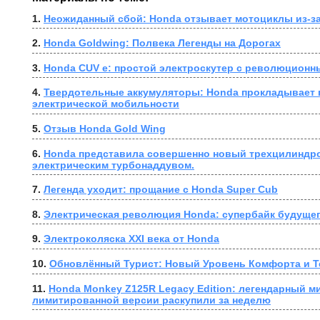
1. 
Неожиданный сбой: Honda отзывает мотоциклы из-за
2. 
Honda Goldwing: Полвека Легенды на Дорогах
3. 
Honda CUV e: простой электроскутер с революционн
4. 
Твердотельные аккумуляторы: Honda прокладывает п
электрической мобильности
5. 
Отзыв Honda Gold Wing
6. 
Honda представила совершенно новый трехцилиндро
электрическим турбонаддувом.
7. 
Легенда уходит: прощание с Honda Super Cub
8. 
Электрическая революция Honda: супербайк будущег
9. 
Электроколяска XXI века от Honda
10. 
Обновлённый Турист: Новый Уровень Комфорта и Т
11. 
Honda Monkey Z125R Legacy Edition: легендарный ми
лимитированной версии раскупили за неделю