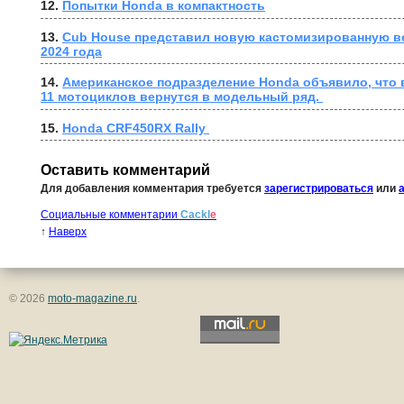
12. 
Попытки Honda в компактность
13. 
Cub House представил новую кастомизированную в
2024 года
14. 
Американское подразделение Honda объявило, что в
11 мотоциклов вернутся в модельный ряд. 
15. 
Honda CRF450RX Rally 
Оставить комментарий
Для добавления комментария требуется
зарегистрироваться
или
Социальные комментарии
Cackl
e
↑
Наверх
© 2026
moto-magazine.ru
.