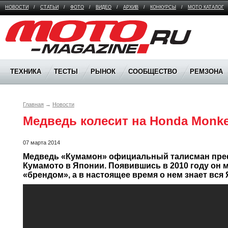
НОВОСТИ
/
СТАТЬИ
/
ФОТО
/
ВИДЕО
/
АРХИВ
/
КОНКУРСЫ
/
МОТО КАТАЛОГ
Moto Magazine
ТЕХНИКА
ТЕСТЫ
РЫНОК
СООБЩЕСТВО
РЕМЗОНА
Главная
→
Новости
Медведь колесит на Honda Monk
07 марта 2014
Медведь «Кумамон» официальный талисман пре
Кумамото в Японии. Появившись в 2010 году он 
«брендом», а в настоящее время о нем знает вс