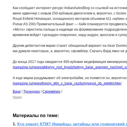
Как сообщает интернет-ресурс IndianAutosBlog со ссылкой на источни
мини-эдвенчер с новым 250-кубовым двигателем и, вероятно, с боле
Royal Enfield Himalayan, оснащенного мотором объемом 411 «кубик» и
Pulsar AS 200) Примечательный факт — байк планируется продвигать
«Мото» скрестила пальцы в надежде на формирование подразделени
временем войдет турэндуро покрупнее, хард-эндуро, кроссачи и супе
Другим дебютантом марки станет обещанный вариант на базе Dominar
как думали некоторые, а, вероятно, скрэмблер. Скучать Bajaj явно не д
До конца 2017 года ожидается 400-кубовая модификация миникруизер
magazine.ru/news/aktivnyy_rost_byudzhetnyy_bajaj_avenger_nachnet_vz
А еще марка раздумывает об электробайке, но появится он, вероятно
magazine.ru/news/tropoy_ktm_v_bajaj_razdumyvayut_ob_elektrichke/
Bajaj
/
Турэндуро
/
Скремблер
/
Назад
Материалы по теме:
1. 
Кто спасет КТМ? Индийцы, китайцы или гонконгский