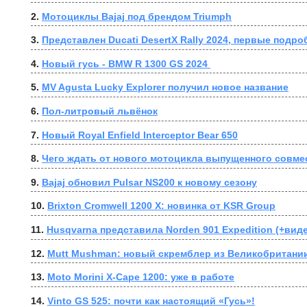
2. 
Мотоциклы Bajaj под брендом Triumph
3. 
Представлен Ducati DesertX Rally 2024, первые подро
4. 
Новый гусь - BMW R 1300 GS 2024 
5. 
MV Agusta Lucky Explorer получил новое название
6. 
Пол-литровый львёнок
7. 
Новый Royal Enfield Interceptor Bear 650
8. 
Чего ждать от нового мотоцикла выпущенного совмеc
9. 
Bajaj обновил Pulsar NS200 к новому сезону
10. 
Brixton Cromwell 1200 X: новинка от KSR Group
11. 
Husqvarna представила Norden 901 Expedition (+вид
12. 
Mutt Mushman: новый скремблер из Великобритании
13. 
Moto Morini X-Cape 1200: уже в работе
14. 
Vinto GS 525: почти как настоящий «Гусь»!