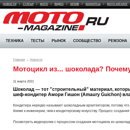
НОВОСТИ
/
СТАТЬИ
/
ФОТО
/
ВИДЕО
/
АРХИВ
/
КОНКУРСЫ
/
МОТО КАТАЛОГ
Moto Magazine
ТЕХНИКА
ТЕСТЫ
РЫНОК
СООБЩЕСТВО
РЕМЗОНА
Главная
→
Новости
Мотоцикл из... шоколада? Почему
11 марта 2021
Шоколад — тот "строительный" материал, котор
шеф-кондитер Амори Гишон (Amaury Guichon) вла
Кондитера нередко называют шоколадным архитектором, потому что т
ближе к инженерии, чем к кондитерскому искусству. Процесс создания
Посмотреть видеоролик с процессом создания мотоцикла из шокола