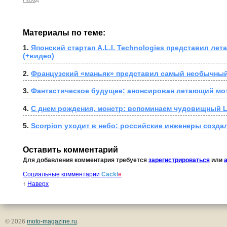
Материалы по теме:
1. 
Японский стартап A.L.I. Technologies представил ле
(+видео)
2. 
Французский «маньяк» представил самый необычный
3. 
Фантастическое будущее: анонсирован летающий мот
4. 
С днем рождения, монстр: вспоминаем чудовищный L
5. 
Scorpion уходит в небо: российские инженеры созд
Оставить комментарий
Для добавления комментария требуется
зарегистрироваться
или
Социальные комментарии
Cackl
e
↑
Наверх
© 2026
moto-magazine.ru
.