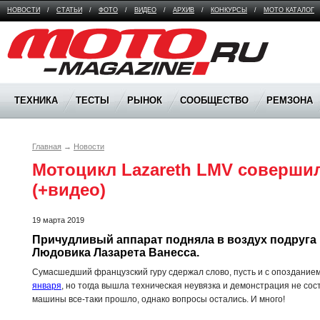
НОВОСТИ
/
СТАТЬИ
/
ФОТО
/
ВИДЕО
/
АРХИВ
/
КОНКУРСЫ
/
МОТО КАТАЛОГ
Moto Magazine
ТЕХНИКА
ТЕСТЫ
РЫНОК
СООБЩЕСТВО
РЕМЗОНА
Главная
→
Новости
Мотоцикл Lazareth LMV совершил
(+видео)
19 марта 2019
Причудливый аппарат подняла в воздух подруга 
Людовика Лазарета Ванесса. 
Сумасшедший французский гуру сдержал слово, пусть и с опоздани
января
, но тогда вышла техническая неувязка и демонстрация не сос
машины все-таки прошло, однако вопросы остались. И много!