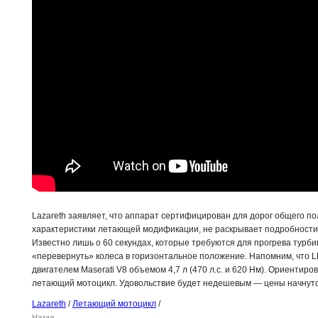
Lazareth заявляет, что аппарат сертифицирован для дорог общего по
характеристики летающей модификации, не раскрывает подробности о
Известно лишь о 60 секундах, которые требуются для прогрева турби
«перевернуть» колеса в горизонтальное положение. Напомним, что L
двигателем Maserati V8 объемом 4,7 л (470 л.с. и 620 Нм). Ориентир
летающий мотоцикл. Удовольствие будет недешевым — цены начнутся
Lazareth
/
Летающий мотоцикл
/
Назад