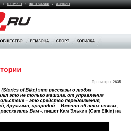
В
/
КОНКУРСЫ
/
МОТО КАТАЛОГ
/
ЖУРНАЛЫ
ООБЩЕСТВО
РЕМЗОНА
СПОРТ
КОПИЛКА
тории 
Просмотры:
2635
tories of Bike) это рассказы о людях 
икл это не только машина, от управления 
ольствие – это средство передвижения, 
й, друзьями, природой… Именно об этих связях, 
 рассказать Вам»,
 пишет Кам Элькин (Cam Elkin) на 