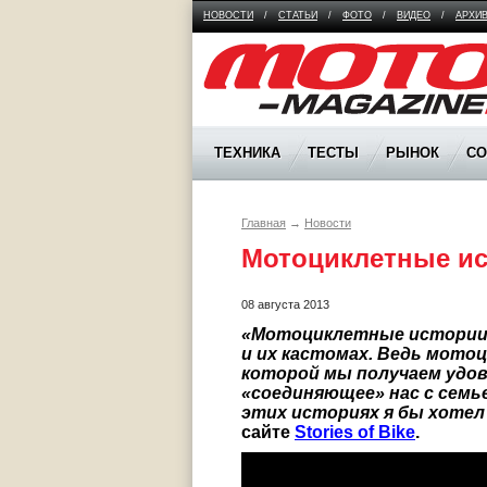
НОВОСТИ
/
СТАТЬИ
/
ФОТО
/
ВИДЕО
/
АРХИ
Moto Magazine
ТЕХНИКА
ТЕСТЫ
РЫНОК
С
Главная
→
Новости
Мотоциклетные ис
08 августа 2013
«Мотоциклетные истории (S
и их кастомах. Ведь мотоц
которой мы получаем удов
«соединяющее» нас с семье
этих историях я бы хотел
сайте 
Stories of Bike
. 