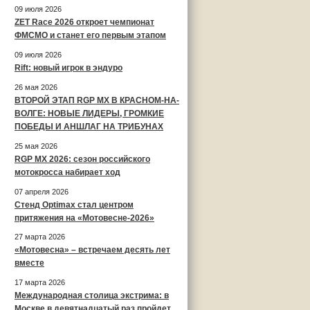
09 июля 2026
ZET Race 2026 откроет чемпионат
ФМСМО и станет его первым этапом
09 июля 2026
Rift: новый игрок в эндуро
26 мая 2026
ВТОРОЙ ЭТАП RGP MX В КРАСНОМ-НА-
ВОЛГЕ: НОВЫЕ ЛИДЕРЫ, ГРОМКИЕ
ПОБЕДЫ И АНШЛАГ НА ТРИБУНАХ
25 мая 2026
RGP MX 2026: сезон российского
мотокросса набирает ход
07 апреля 2026
Стенд Optimax стал центром
притяжения на «Мотовесне-2026»
27 марта 2026
«Мотовесна» – встречаем десять лет
вместе
17 марта 2026
Международная столица экстрима: в
Москве в девятнадцатый раз пройдет