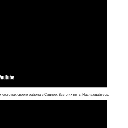
 кастомах своего района в Сиднее. Всего их пять. Наслаждайтесь.