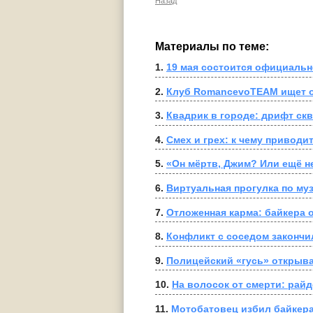
Назад
Материалы по теме:
1. 
19 мая состоится официальн
2. 
Клуб RomancevoTEAM ищет 
3. 
Квадрик в городе: дрифт скв
4. 
Смех и грех: к чему приводи
5. 
«Он мёртв, Джим? Или ещё н
6. 
Виртуальная прогулка по муз
7. 
Отложенная карма: байкера 
8. 
Конфликт с соседом закончи
9. 
Полицейский «гусь» открыва
10. 
На волосок от смерти: рай
11. 
Мотобатовец избил байкера