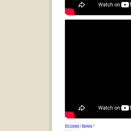
История
/
Видео
/