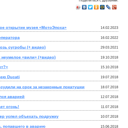
Поделиться с друзьями:
ое открытие музея «МотоЭпоха»
14.02.2023
оператора
16.02.2022
озь сугробы (+ видео)
29.03.2021
т неумелое «вили» (+видео)
19.10.2018
ет?»
15.10.2018
ею Ducati
19.07.2018
осудили на срок за незаконные покатушки
18.07.2018
лся аварией
12.07.2018
ет огонь!
11.07.2018
дер успел объехать подружку
10.07.2018
, попавшего в аварию
15.06.2018