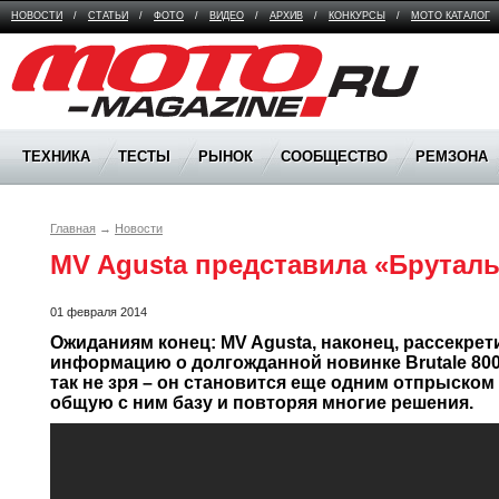
НОВОСТИ
/
СТАТЬИ
/
ФОТО
/
ВИДЕО
/
АРХИВ
/
КОНКУРСЫ
/
МОТО КАТАЛОГ
Moto Magazine
ТЕХНИКА
ТЕСТЫ
РЫНОК
СООБЩЕСТВО
РЕМЗОНА
Главная
→
Новости
MV Agusta представила «Бруталь
01 февраля 2014
Ожиданиям конец: MV Agusta, наконец, рассекрет
информацию о долгожданной новинке Brutale 800 
так не зря – он становится еще одним отпрыском в
общую с ним базу и повторяя многие решения.