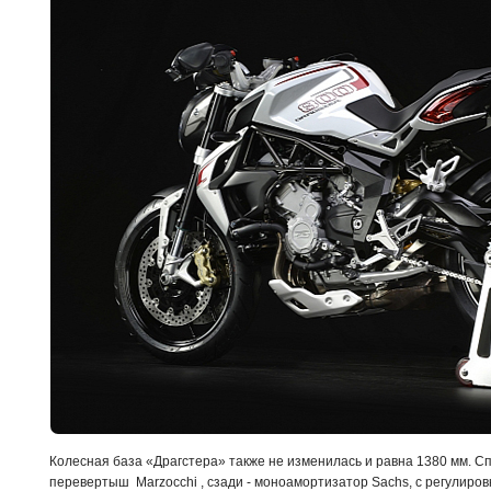
Колесная база «Драгстера» также не изменилась и равна 1380 мм. 
перевертыш Marzocchi , сзади - моноамортизатор Sachs, с регулиров