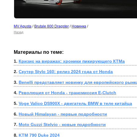
MV Agusta
/
Brutale 800 Dragster
/
Новинка
/
Назад
Материалы по теме:
1. 
Кризис на виражах: хроники пикирующего КТМа
2. 
Скутер Stylo 160: релиз 2024 года от Honda
3. 
Benelli представляет новинку для европейского рынка
4. 
Революция от Honda - трансмиссия E-Clutch
5. 
Voge Valico DS900X - двигатель BMW в теле китайца
6. 
Новый Himalayan - первые подробности
7. 
Moto Guzzi Stelvio - новые подробности
8. 
KTM 790 Duke 2024 