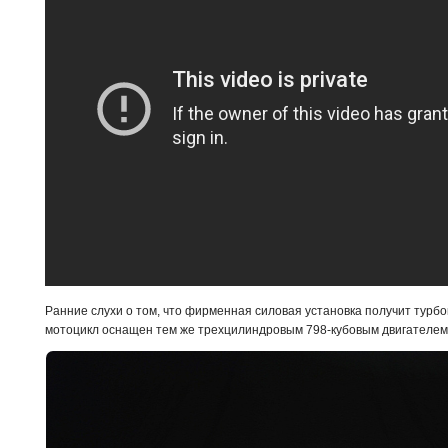
Ранние слухи о том, что фирменная силовая установка получит турб
мотоцикл оснащен тем же трехцилиндровым 798-кубовым двигателем, ч