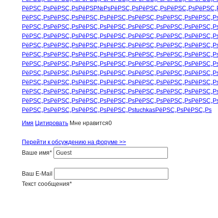
РёРЅС„Рѕ
РёРЅС„Рѕ
РёРЅР№Рѕ
РёРЅС„Рѕ
РёРЅС„Рѕ
РёРЅС„Рѕ
РёРЅС„
РёРЅС„Рѕ
РёРЅС„Рѕ
РёРЅС„Рѕ
РёРЅС„Рѕ
РёРЅС„Рѕ
РёРЅС„Рѕ
РёРЅС„Р
РёРЅС„Рѕ
РёРЅС„Рѕ
РёРЅС„Рѕ
РёРЅС„Рѕ
РёРЅС„Рѕ
РёРЅС„Рѕ
РёРЅС„Р
РёРЅС„Рѕ
РёРЅС„Рѕ
РёРЅС„Рѕ
РёРЅС„Рѕ
РёРЅС„Рѕ
РёРЅС„Рѕ
РёРЅС„Р
РёРЅС„Рѕ
РёРЅС„Рѕ
РёРЅС„Рѕ
РёРЅС„Рѕ
РёРЅС„Рѕ
РёРЅС„Рѕ
РёРЅС„Р
РёРЅС„Рѕ
РёРЅС„Рѕ
РёРЅС„Рѕ
РёРЅС„Рѕ
РёРЅС„Рѕ
РёРЅС„Рѕ
РёРЅС„Р
РёРЅС„Рѕ
РёРЅС„Рѕ
РёРЅС„Рѕ
РёРЅС„Рѕ
РёРЅС„Рѕ
РёРЅС„Рѕ
РёРЅС„Р
РёРЅС„Рѕ
РёРЅС„Рѕ
РёРЅС„Рѕ
РёРЅС„Рѕ
РёРЅС„Рѕ
РёРЅС„Рѕ
РёРЅС„Р
РёРЅС„Рѕ
РёРЅС„Рѕ
РёРЅС„Рѕ
РёРЅС„Рѕ
РёРЅС„Рѕ
РёРЅС„Рѕ
РёРЅС„Р
РёРЅС„Рѕ
РёРЅС„Рѕ
РёРЅС„Рѕ
РёРЅС„Рѕ
РёРЅС„Рѕ
РёРЅС„Рѕ
РёРЅС„Р
РёРЅС„Рѕ
РёРЅС„Рѕ
РёРЅС„Рѕ
РёРЅС„Рѕ
РёРЅС„Рѕ
РёРЅС„Рѕ
РёРЅС„Р
РёРЅС„Рѕ
РёРЅС„Рѕ
РёРЅС„Рѕ
РёРЅС„Рѕ
tuchkas
РёРЅС„Рѕ
РёРЅС„Рѕ
Имя
Цитировать
Мне нравится
0
Перейти к обсуждению на форуме >>
Ваше имя
*
Ваш E-Mail
Текст сообщения
*