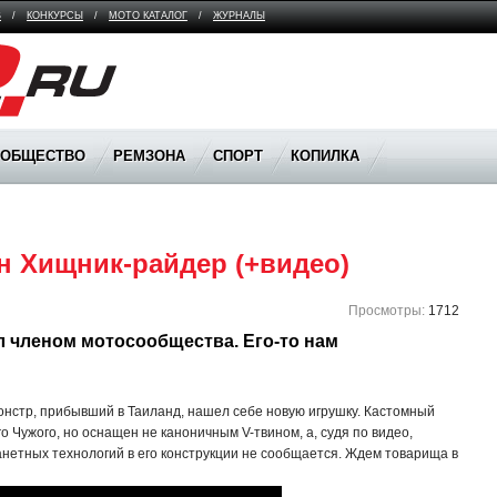
В
/
КОНКУРСЫ
/
МОТО КАТАЛОГ
/
ЖУРНАЛЫ
ООБЩЕСТВО
РЕМЗОНА
СПОРТ
КОПИЛКА
н Хищник-райдер (+видео)
Просмотры:
1712
 членом мотосообщества. Его-то нам 
онстр, прибывший в Таиланд, нашел себе новую игрушку. Кастомный
 Чужого, но оснащен не каноничным V-твином, а, судя по видео,
нетных технологий в его конструкции не сообщается. Ждем товарища в