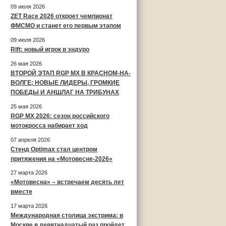
09 июля 2026
ZET Race 2026 откроет чемпионат
ФМСМО и станет его первым этапом
09 июля 2026
Rift: новый игрок в эндуро
26 мая 2026
ВТОРОЙ ЭТАП RGP MX В КРАСНОМ-НА-
ВОЛГЕ: НОВЫЕ ЛИДЕРЫ, ГРОМКИЕ
ПОБЕДЫ И АНШЛАГ НА ТРИБУНАХ
25 мая 2026
RGP MX 2026: сезон российского
мотокросса набирает ход
07 апреля 2026
Стенд Optimax стал центром
притяжения на «Мотовесне-2026»
27 марта 2026
«Мотовесна» – встречаем десять лет
вместе
17 марта 2026
Международная столица экстрима: в
Москве в девятнадцатый раз пройдет