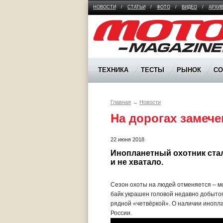
НОВОСТИ
/
СТАТЬИ
/
ФОТО
/
ВИДЕО
/
АРХИ
Moto Magazine
ТЕХНИКА
ТЕСТЫ
РЫНОК
С
Главная
→
Новости
На дорогах замече
22 июня 2018
Инопланетный охотник стал
и не хватало.
Сезон охоты на людей отменяется – м
байк украшен головой недавно добытого
рядной «четвёркой». О наличии инопла
России.