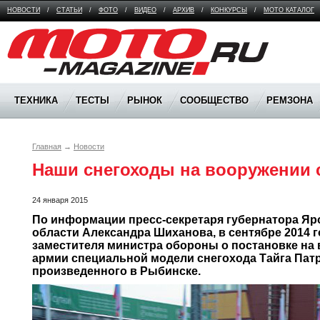
НОВОСТИ
/
СТАТЬИ
/
ФОТО
/
ВИДЕО
/
АРХИВ
/
КОНКУРСЫ
/
МОТО КАТАЛОГ
Moto Magazine
ТЕХНИКА
ТЕСТЫ
РЫНОК
СООБЩЕСТВО
РЕМЗОНА
Главная
→
Новости
Наши снегоходы на вооружении 
24 января 2015
По информации пресс-секретаря губернатора Яр
области Александра Шиханова, в сентябре 2014 го
заместителя министра обороны о постановке на 
армии специальной модели снегохода Тайга Патру
произведенного в Рыбинске.