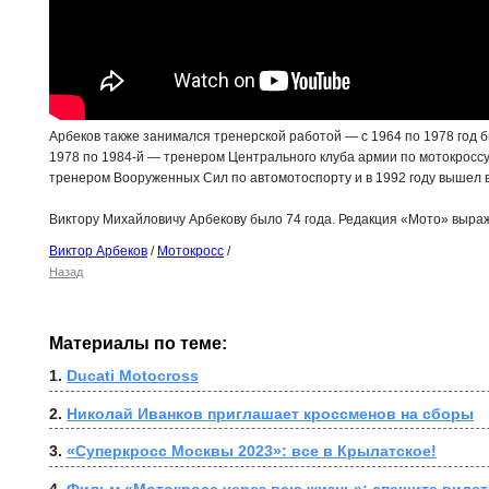
Арбеков также занимался тренерской работой — с 1964 по 1978 год б
1978 по 1984-й — тренером Центрального клуба армии по мотокроссу
тренером Вооруженных Сил по автомотоспорту и в 1992 году вышел в 
Виктору Михайловичу Арбекову было 74 года. Редакция «Мото» выра
Виктор Арбеков
/
Мотокросс
/
Назад
Материалы по теме:
1. 
Ducati Motocross
2. 
Николай Иванков приглашает кроссменов на сборы
3. 
«Суперкросс Москвы 2023»: все в Крылатское!
4. 
Фильм «Мотокросс через всю жизнь»: спешите видет