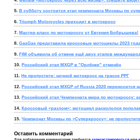
5. 
В субботу состоится этап чемпионата Москвы по суп
6. 
Triumph Motorcycles приходит в мотокросс
7. 
Мастер-класс по мотокроссу от Евгения Бобрышева!
8. 
GasGas представила кроссовые мотоциклы 2023 год
9. 
10. 
Российский этап MXGP в "Орлёнке" отменён
11. 
Не пропустите: ночной мотокросс на трассе РРГ
12. 
Российский этап MXGP of Russia 2020 переносится н
13. 
Российский этап Чемпионата мира по мотокроссу: к
14. 
Кроссовый «разлом»: мотоцикл раскололся пополам
15. 
Чемпионат Москвы по «Суперкроссу»: не пропустите
Оставить комментарий
Для добавления комментария требуется
зарегистрироваться
или