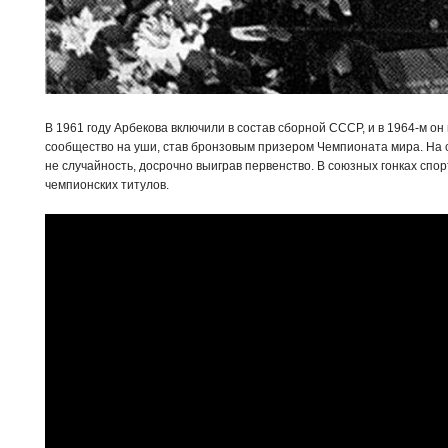
В 1961 году Арбекова включили в состав сборной СССР, и в 1964-м он
сообщество на уши, став бронзовым призером Чемпионата мира. На с
не случайность, досрочно выиграв первенство. В союзных гонках спор
чемпионских титулов.