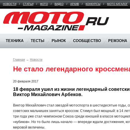
НОВОСТИ
/
СТАТЬИ
/
ФОТО
/
ВИДЕО
/
АРХИВ
/
КОНКУРСЫ
/
МОТО КАТАЛОГ
Moto Magazine
ТЕХНИКА
ТЕСТЫ
РЫНОК
СООБЩЕСТВО
РЕМЗОНА
Главная
→
Новости
Не стало легендарного кроссмен
20 февраля 2017
18 февраля ушел из жизни легендарный советски
Виктор Михайлович Арбеков.
Виктор Михайлович стал звездой мотоспорта в шестидесятые годы, 
советских мальчишек заняться кроссом. Стимул был мощный: в 14 лет
три года уже стал чемпионом Союза среди юношей в классе мотоцик
«кубиков». Но то было лишь начало — впереди ждали достижения, к
мировой величины.