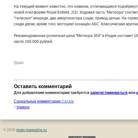
На текущий момент известно, что новинка, отличающаяся подчёркнут
новой платформе Royal Enfield, J1D. Ходовая часть "Метеора" соотв
"телескоп" впереди, два амортизатора сзади, привод цепью. На тормоз
сзади диски, кроме того, мотоцикл оснащён АБС. Классическая круг
Рекомендованная розничная цена "Метеора 350" в Индии составит 168
около 156 000 рублей.
Назад
Оставить комментарий
Для добавления комментария требуется
зарегистрироваться
или
Социальные комментарии
Cackl
e
↑
Наверх
© 2026
moto-magazine.ru
.