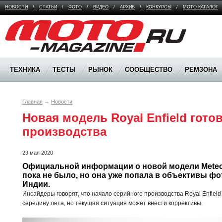
НОВОСТИ
/
СТАТЬИ
/
ФОТО
/
ВИДЕО
/
АРХИВ
/
КОНКУРСЫ
/
МОТО КАТАЛОГ
Moto Magazine
ТЕХНИКА
ТЕСТЫ
РЫНОК
СООБЩЕСТВО
РЕМЗОНА
Главная
→
Новости
Новая модель Royal Enfield готов
производства
29 мая 2020
Официальной информации о новой модели Meteor 3
пока не было, но она уже попала в объективы фо
Индии.
Инсайдеры говорят, что начало серийного производства Royal Enfield 
середину лета, но текущая ситуация может внести коррективы.