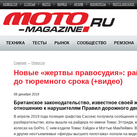
НОВОСТИ
/
СТАТЬИ
/
ФОТО
/
ВИДЕО
/
АРХИВ
/
КОНКУРСЫ
/
МОТО КАТАЛОГ
Moto Magazine
ТЕХНИКА
ТЕСТЫ
РЫНОК
СООБЩЕСТВО
РЕМЗОНА
Главная
→
Новости
Новые «жертвы правосудия»: ра
до тюремного срока (+видео)
08 декабря 2019
Британское законодательство, известное своей ж
отношению к нарушителям Правил дорожного дви
В апреле 2019 года полиция графства Сассекс получила сообщения о
разбирательство, копы вышли на райдера по имени Томас Эттридж, к
колесах на GoPro. С ним ездили Томас Хэйден и Мэттью МакЛейвен. В
и другие неотъемлемые «фигуры высшего пилотажа» попали на видео