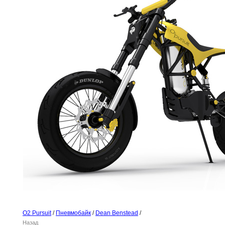
O2 Pursuit
/
Пневмобайк
/
Dean Benstead
/
Назад