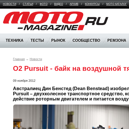
НОВОСТИ
/
СТАТЬИ
/
ФОТО
/
ВИДЕО
/
АРХИВ
/
КОНКУРСЫ
/
МОТО КАТАЛОГ
Moto Magazine
ТЕХНИКА
ТЕСТЫ
РЫНОК
СООБЩЕСТВО
РЕМЗОНА
Главная
→
Новости
O2 Pursuit - байк на воздушной т
09 ноября 2012
Австралиец Дин Бенстед (Dean Benstead) изобрел
Pursuit – двухколесное транспортное средство, к
действие роторным двигателем и питается возд