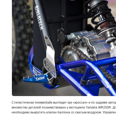
Стилистически пневмобайк выглядит как «кроссач» и по задумке авто
множество деталей позаимствовано у мотоцикла Yamaha WR250R. Дл
необходимо выкрутить клапан баллона со сжатым воздухом. Управлени