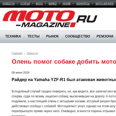
НОВОСТИ
/
СТАТЬИ
/
ФОТО
/
ВИДЕО
/
АРХИВ
/
КОНКУРСЫ
/
МОТО КАТАЛОГ
Moto Magazine
ТЕХНИКА
ТЕСТЫ
РЫНОК
СООБЩЕСТВО
РЕМЗОНА
Главная
→
Новости
Олень помог собаке добить мото
08 июня 2018
Райдер на Yamaha YZF-R1 был атакован животны
В подобный случай трудно поверить, но, как видите, все запечатлел 
сперва, судя по всему, зацепил собаку, выскочившую на дорогу. А пот
подумали, а настоящий олень с четырьмя ногами, который решил бро
действовал сообща с собакой. Мотоциклист упал, однако на этом шоу
перепрыгнуло прямо через него. Очевидно, в юности парень отрывал 