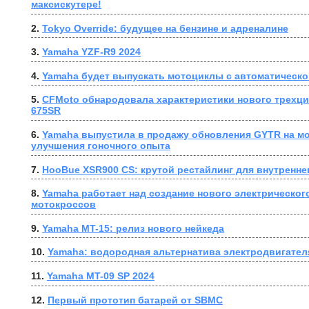
максискутере!
2. 
Tokyo Override: будущее на бензине и адреналине
3. 
Yamaha YZF-R9 2024
4. 
Yamaha будет выпускать мотоциклы с автоматическо
5. 
CFMoto обнародовала характеристики нового трехци
675SR
6. 
Yamaha выпустила в продажу обновления GYTR на мо
улучшения гоночного опыта
7. 
HooBue XSR900 CS: крутой рестайлинг для внутренне
8. 
Yamaha работает над создание нового электрического
мотокроссов
9. 
Yamaha MT-15: релиз нового нейкеда
10. 
Yamaha: водородная альтернатива электродвигател
11. 
Yamaha MT-09 SP 2024
12. 
Первый прототип батарей от SBMC