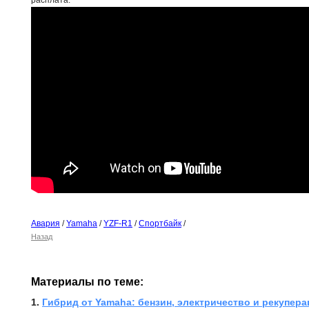
расплата.
Авария
/
Yamaha
/
YZF-R1
/
Спортбайк
/
Назад
Материалы по теме:
1. 
Гибрид от Yamaha: бензин, электричество и рекупера