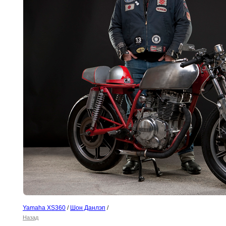
Yamaha XS360
/
Шон Данлэп
/
Назад