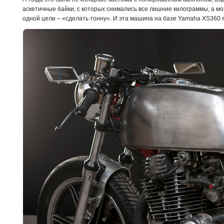
аскетичные байки, с которых снимались все лишние килограммы, а м
одной цели – «сделать тонну». И эта машина на базе Yamaha XS360 