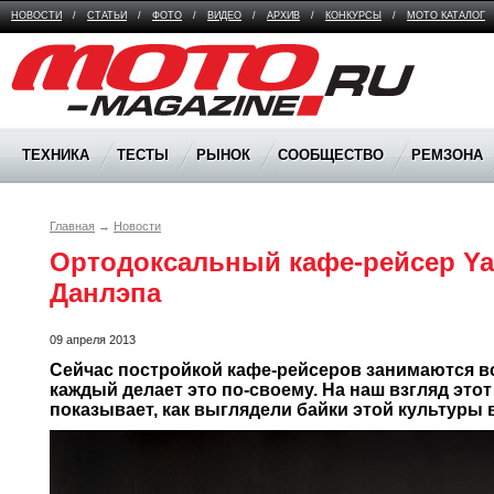
НОВОСТИ
/
СТАТЬИ
/
ФОТО
/
ВИДЕО
/
АРХИВ
/
КОНКУРСЫ
/
МОТО КАТАЛОГ
Moto Magazine
ТЕХНИКА
ТЕСТЫ
РЫНОК
СООБЩЕСТВО
РЕМЗОНА
Главная
→
Новости
Ортодоксальный кафе-рейсер Ya
Данлэпа
09 апреля 2013
Сейчас постройкой кафе-рейсеров занимаются все
каждый делает это по-своему. На наш взгляд этот
показывает, как выглядели байки этой культуры в