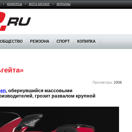
В
/
КОНКУРСЫ
/
МОТО КАТАЛОГ
/
ЖУРНАЛЫ
ООБЩЕСТВО
РЕМЗОНА
СПОРТ
КОПИЛКА
ьгейта»
Просмотры:
2006
gen
, обернувшийся массовыми 
оизводителей, грозит развалом крупной 