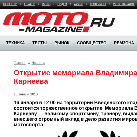
НОВОСТИ
/
СТАТЬИ
/
ФОТО
/
ВИДЕО
/
АРХИВ
/
КОНКУРСЫ
/
МОТО КАТАЛОГ
Moto Magazine
ТЕХНИКА
ТЕСТЫ
РЫНОК
СООБЩЕСТВО
РЕМЗОНА
Главная
→
Новости
Открытие мемориала Владимира 
Карнеева
15 января 2013
16 января в 12.00 на территории Введенского кла
состоится торжественное открытие  Мемориала 
Карнееву — великому спортсмену, тренеру, выда
внесшего огромный вклад в дело развития миров
мотоспорта.