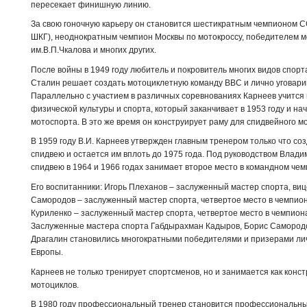
пересекает финишную линию.
За свою гоночную карьеру он становится шестикратным чемпионом ССС
ШКГ), неоднократным чемпион Москвы по мотокроссу, победителем м
им.В.П.Чкалова и многих других.
После войны в 1949 году любитель и покровитель многих видов спо
Сталин решает создать мотоциклетную команду ВВС и лично уговарив
Параллельно с участием в различных соревнованиях Карнеев учится
физической культуры и спорта, который заканчивает в 1953 году и н
мотоспорта. В это же время он конструирует раму для спидвейного м
В 1959 году В.И. Карнеев утвержден главным тренером только что с
спидвею и остается им вплоть до 1975 года. Под руководством Влад
спидвею в 1964 и 1966 годах занимает второе место в командном че
Его воспитанники: Игорь Плеханов – заслуженный мастер спорта, ви
Самородов – заслуженный мастер спорта, четвертое место в чемпио
Куриленко – заслуженный мастер спорта, четвертое место в чемпион
Заслуженные мастера спорта Габдырахман Кадыров, Борис Самородо
Драгалин становились многократными победителями и призерами ли
Европы.
Карнеев не только тренирует спортсменов, но и занимается как кон
мотоциклов.
В 1980 году профессиональный тренер становится профессиональны