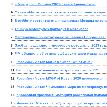
3. 
«Суперкросс Москвы 2023»: все в Крылатское!
4. 
Фильм «Мотокросс через всю жизнь»: спешите видет
5. 
В субботу состоится этап чемпионата Москвы по суп
6. 
Triumph Motorcycles приходит в мотокросс
7. 
Мастер-класс по мотокроссу от Евгения Бобрышева!
8. 
GasGas представила кроссовые мотоциклы 2023 год
9. 
10. 
Российский этап MXGP в "Орлёнке" отменён
11. 
Не пропустите: ночной мотокросс на трассе РРГ
12. 
Российский этап MXGP of Russia 2020 переносится н
13. 
Российский этап Чемпионата мира по мотокроссу: к
14. 
Кроссовый «разлом»: мотоцикл раскололся пополам
15. 
Чемпионат Москвы по «Суперкроссу»: не пропустите