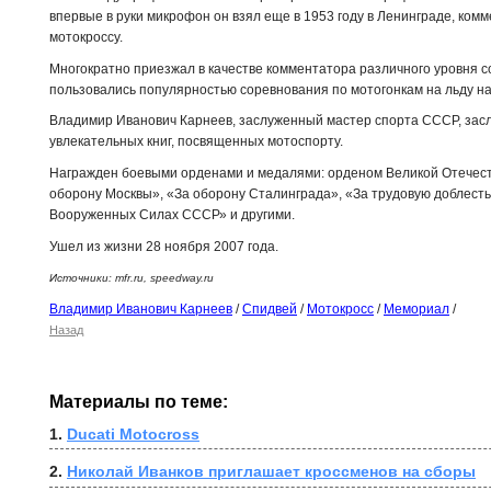
впервые в руки микрофон он взял еще в 1953 году в Ленинграде, ком
мотокроссу.
Многократно приезжал в качестве комментатора различного уровня с
пользовались популярностью соревнования по мотогонкам на льду на
Владимир Иванович Карнеев, заслуженный мастер спорта СССР, зас
увлекательных книг, посвященных мотоспорту.
Награжден боевыми орденами и медалями: орденом Великой Отечест
оборону Москвы», «За оборону Сталинграда», «За трудовую доблесть
Вооруженных Силах СССР» и другими.
Ушел из жизни 28 ноября 2007 года.
Источники: mfr.ru, speedway.ru
Владимир Иванович Карнеев
/
Спидвей
/
Мотокросс
/
Мемориал
/
Назад
Материалы по теме:
1. 
Ducati Motocross
2. 
Николай Иванков приглашает кроссменов на сборы