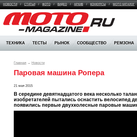
НОВОСТИ
/
СТАТЬИ
/
ФОТО
/
ВИДЕО
/
АРХИВ
/
КОНКУРСЫ
/
МОТО КАТАЛОГ
Moto Magazine
ТЕХНИКА
ТЕСТЫ
РЫНОК
СООБЩЕСТВО
РЕМЗОНА
Главная
→
Новости
Паровая машина Ропера
21 мая 2015
В середине девятнадцатого века несколько талан
изобретателей пытались оснастить велосипед дви
появились первые двухколесные паровые машин