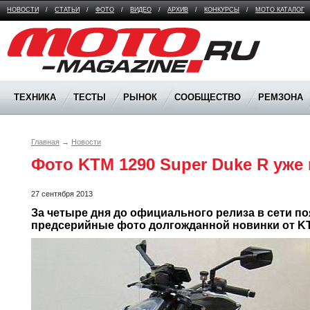
НОВОСТИ
/
СТАТЬИ
/
ФОТО
/
ВИДЕО
/
АРХИВ
/
КОНКУРСЫ
/
МОТО КАТАЛОГ
Moto Magazine
ТЕХНИКА
ТЕСТЫ
РЫНОК
СООБЩЕСТВО
РЕМЗОНА
Главная
→
Новости
Фото KTM 1290 Super Duke R уже 
27 сентября 2013
За четыре дня до официального релиза в сети п
предсерийные фото долгожданной новинки от K