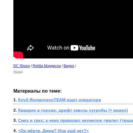
DC Shoes
/
Робби Мэддисон
/
Видео
/
Назад
Материалы по теме:
1. 
Клуб RomancevoTEAM ищет оператора
2. 
Квадрик в городе: дрифт сквозь сугробы (+ видео)
3. 
Смех и грех: к чему приводит неумелое «вили» (+вид
4. 
«Он мёртв, Джим? Или ещё нет?»