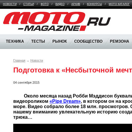
НОВОСТИ
/
СТАТЬИ
/
ФОТО
/
ВИДЕО
/
АРХИВ
/
КОНКУРСЫ
/
МОТО КАТАЛОГ
Moto Magazine
ТЕХНИКА
ТЕСТЫ
РЫНОК
СООБЩЕСТВО
РЕМЗОНА
Главная
→
Новости
Подготовка к «Несбыточной меч
04 сентября 2015
	 Около месяца назад Робби Мэддисон буквально взорвал интернет своим 
видеороликом 
«Pipe Dream»
, в котором он на кр
море. Видео собрало более 18 млн. просмотров. 
нашему вниманию увлекательную историю созда