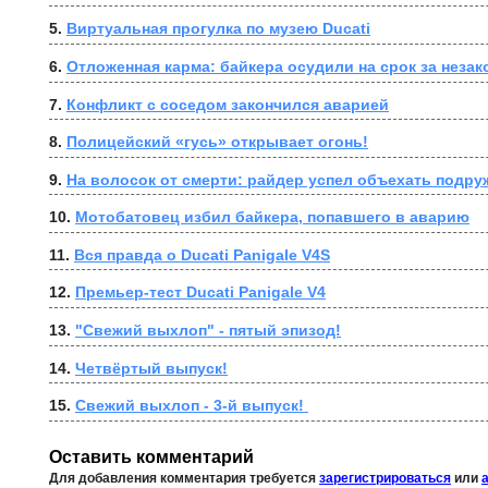
5. 
Виртуальная прогулка по музею Ducati
6. 
Отложенная карма: байкера осудили на срок за неза
7. 
Конфликт с соседом закончился аварией
8. 
Полицейский «гусь» открывает огонь!
9. 
На волосок от смерти: райдер успел объехать подру
10. 
Мотобатовец избил байкера, попавшего в аварию
11. 
Вся правда о Ducati Panigale V4S
12. 
Премьер-тест Ducati Panigale V4
13. 
"Свежий выхлоп" - пятый эпизод!
14. 
Четвёртый выпуск!
15. 
Свежий выхлоп - 3-й выпуск! 
Оставить комментарий
Для добавления комментария требуется
зарегистрироваться
или