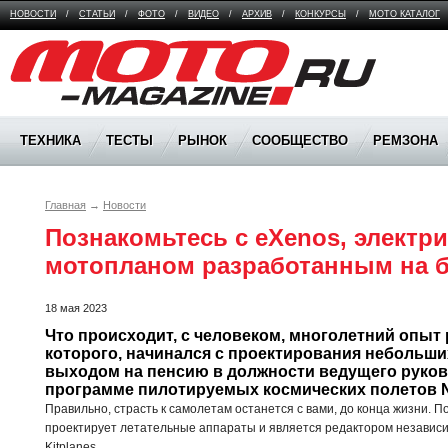
НОВОСТИ
/
СТАТЬИ
/
ФОТО
/
ВИДЕО
/
АРХИВ
/
КОНКУРСЫ
/
МОТО КАТАЛОГ
Moto Magazine
ТЕХНИКА
ТЕСТЫ
РЫНОК
СООБЩЕСТВО
РЕМЗОНА
Главная
→
Новости
Познакомьтесь с eXenos, электри
мотопланом разработанным на б
18 мая 2023
Что происходит, с человеком, многолетний опыт 
которого, начинался с проектирования небольших
выходом на пенсию в должности ведущего руково
программе пилотируемых космических полетов
Правильно, страсть к самолетам останется с вами, до конца жизни. 
проектирует летательные аппараты и является редактором независ
Kitplanes.