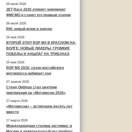
09 июля 2026
ZET Race 2026 откроет чемпионат
ФМСМО и станет его первым этапом
09 июля 2026
Rift: новый игрок в эндуро
26 мая 2026
ВТОРОЙ ЭТАП RGP MX В КРАСНОМ-НА-
ВОЛГЕ: НОВЫЕ ЛИДЕРЫ, ГРОМКИЕ
ПОБЕДЫ И АНШЛАГ НА ТРИБУНАХ
25 мая 2026
RGP MX 2026: сезон российского
мотокросса набирает ход
07 апреля 2026
Стенд Optimax стал центром
притяжения на «Мотовесне-2026»
27 марта 2026
«Мотовесна» – встречаем десять лет
вместе
17 марта 2026
Международная столица экстрима: в
Москве в девятнадцатый раз пройдет