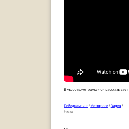
В «короткометражке» он рассказывает к
Бейсджампинг
/
Мотокросс
/
Видео
/
Назад