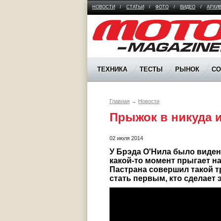
НОВОСТИ
/
СТАТЬИ
/
ФОТО
/
ВИДЕО
/
АРХИ
Moto Magazine
ТЕХНИКА
ТЕСТЫ
РЫНОК
С
Главная
→
Новости
Прыжок в никуда 
02 июля 2014
У Брэда О'Нила было видени
какой-то момент прыгает на
Пастрана совершил такой тр
стать первым, кто сделает 