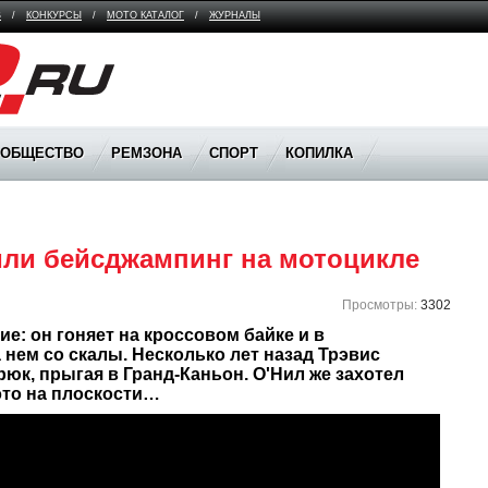
В
/
КОНКУРСЫ
/
МОТО КАТАЛОГ
/
ЖУРНАЛЫ
ООБЩЕСТВО
РЕМЗОНА
СПОРТ
КОПИЛКА
или бейсджампинг на мотоцикле
Просмотры:
3302
е: он гоняет на кроссовом байке и в 
 нем со скалы. Несколько лет назад Трэвис 
юк, прыгая в Гранд-Каньон. О'Нил же захотел 
это на плоскости…