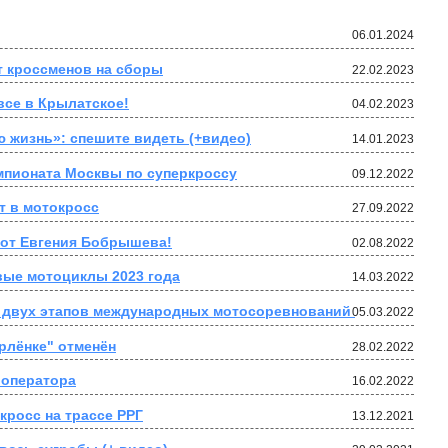
06.01.2024
т кроссменов на сборы
22.02.2023
все в Крылатское!
04.02.2023
 жизнь»: спешите видеть (+видео)
14.01.2023
емпионата Москвы по суперкроссу
09.12.2022
т в мотокросс
27.09.2022
 от Евгения Бобрышева!
02.08.2022
вые мотоциклы 2023 года
14.03.2022
FIM объявила об отмене ещё двух этапов международных мотосоревнований 
05.03.2022
рлёнке" отменён
28.02.2022
оператора
16.02.2022
кросс на трассе РРГ
13.12.2021