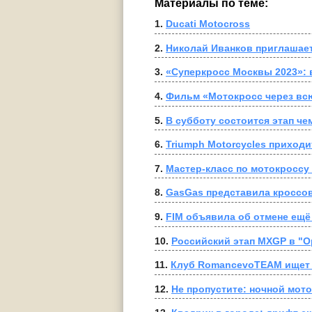
Материалы по теме:
1. 
Ducati Motocross
2. 
Николай Иванков приглашае
3. 
«Суперкросс Москвы 2023»: 
4. 
Фильм «Мотокросс через всю
5. 
В субботу состоится этап ч
6. 
Triumph Motorcycles приходи
7. 
Мастер-класс по мотокроссу
8. 
GasGas представила кроссо
9. 
10. 
Российский этап MXGP в "О
11. 
Клуб RomancevoTEAM ищет 
12. 
Не пропустите: ночной мото