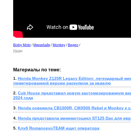
Bixby Moto
/
Минибайк
/
Monkey
/
Видео
/
Назад
Материалы по теме:
1. 
Honda Monkey Z125R Legacy Edition: легендарный мин
лимитированной версии раскупили за неделю
2. 
Cub House представил новую кастомизированную ве
2024 года
3. 
Honda освежила CB1000R, CMX500 Rebel и Monkey к 
4. 
Honda представила минимотоцикл ST125 Dax для евр
5. 
Клуб RomancevoTEAM ищет оператора