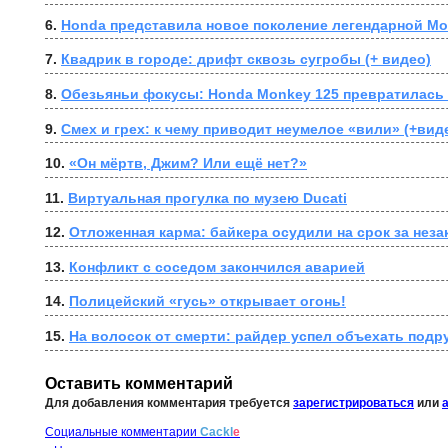
6. 
Honda представила новое поколение легендарной Mo
7. 
Квадрик в городе: дрифт сквозь сугробы (+ видео)
8. 
Обезьяньи фокусы: Honda Monkey 125 превратилась 
9. 
Смех и грех: к чему приводит неумелое «вили» (+вид
10. 
«Он мёртв, Джим? Или ещё нет?»
11. 
Виртуальная прогулка по музею Ducati
12. 
Отложенная карма: байкера осудили на срок за нез
13. 
Конфликт с соседом закончился аварией
14. 
Полицейский «гусь» открывает огонь!
15. 
На волосок от смерти: райдер успел объехать подр
Оставить комментарий
Для добавления комментария требуется
зарегистрироваться
или
Социальные комментарии
Cackl
e