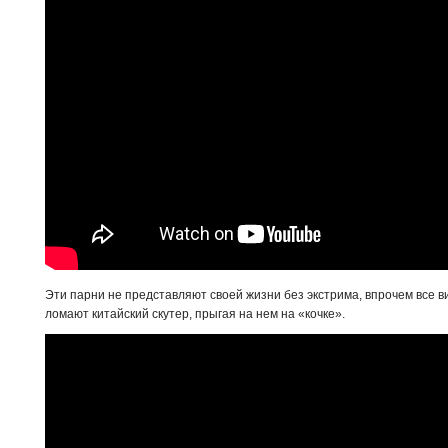
Эти парни не представляют своей жизни без экстрима, впрочем все в
ломают китайский скутер, прыгая на нем на «кочке».