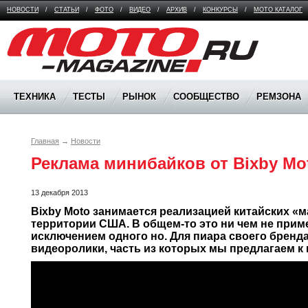
НОВОСТИ
/
СТАТЬИ
/
ФОТО
/
ВИДЕО
/
АРХИВ
/
КОНКУРСЫ
/
МОТО КАТАЛОГ
Moto Magazine
ТЕХНИКА
ТЕСТЫ
РЫНОК
СООБЩЕСТВО
РЕМЗОНА
Главная
→
Новости
Реклама минибайков от Bixby Mo
13 декабря 2013
Bixby Moto занимается реализацией китайских «м
территории США. В общем-то это ни чем не приме
исключением одного но. Для пиара своего бренд
видеоролики, часть из которых мы предлагаем к