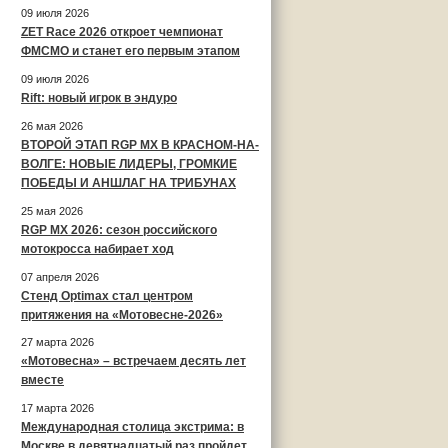
09 июля 2026
ZET Race 2026 откроет чемпионат
ФМСМО и станет его первым этапом
09 июля 2026
Rift: новый игрок в эндуро
26 мая 2026
ВТОРОЙ ЭТАП RGP MX В КРАСНОМ-НА-
ВОЛГЕ: НОВЫЕ ЛИДЕРЫ, ГРОМКИЕ
ПОБЕДЫ И АНШЛАГ НА ТРИБУНАХ
25 мая 2026
RGP MX 2026: сезон российского
мотокросса набирает ход
07 апреля 2026
Стенд Optimax стал центром
притяжения на «Мотовесне-2026»
27 марта 2026
«Мотовесна» – встречаем десять лет
вместе
17 марта 2026
Международная столица экстрима: в
Москве в девятнадцатый раз пройдет