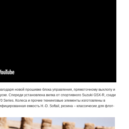
лагодаря новой прошивке блока управления, прямоточному выхлопу и
уске. Спереди установлена вилка от спортивного Suzuki GSX-R, сзади
70 Series. Колеса и прочие тюнинговые элементы изготовлены в
фицированная емкость H.-D. Softail, резина – классичесие для флэт-