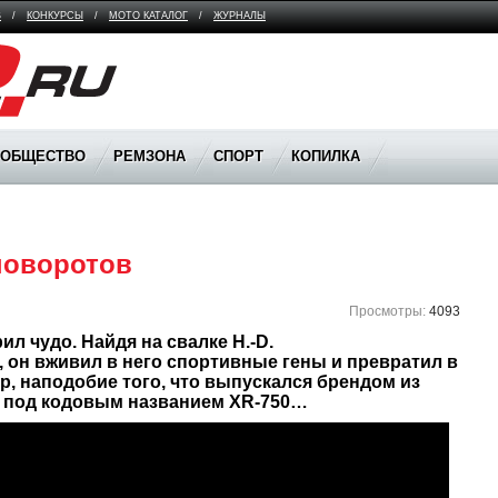
В
/
КОНКУРСЫ
/
МОТО КАТАЛОГ
/
ЖУРНАЛЫ
ООБЩЕСТВО
РЕМЗОНА
СПОРТ
КОПИЛКА
поворотов
Просмотры:
4093
л чудо. Найдя на свалке H.-D. 
да, он вживил в него спортивные гены и превратил в 
, наподобие того, что выпускался брендом из 
д под кодовым названием XR-750…