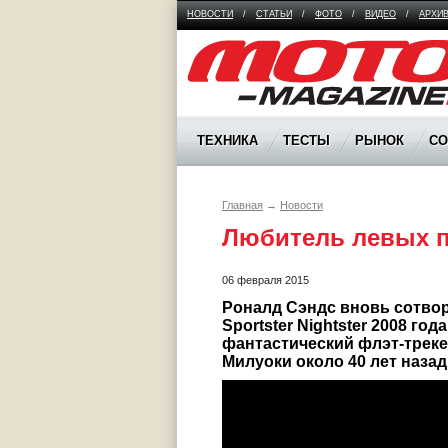
НОВОСТИ
/
СТАТЬИ
/
ФОТО
/
ВИДЕО
/
АРХИ
Moto Magazine
ТЕХНИКА
ТЕСТЫ
РЫНОК
С
Главная
→
Новости
Любитель левых 
06 февраля 2015
Роналд Сэндс вновь сотвори
Sportster Nightster 2008 го
фантастический флэт-трекер
Милуоки около 40 лет наза