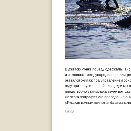
В джетски-гонке победу одержала Таис
и чемпионка международного ралли-рей
оказался экипаж под управлением осно
году при запуске нашей площадки мы 
плодотворно взаимодействуем вот уже 
До этого география его проведения был
«Русская волна» является флагмански
Назад