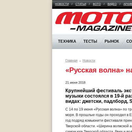
НОВОСТИ
/
СТАТЬИ
/
ФОТО
/
ВИДЕО
/
АРХИ
Moto Magazine
ТЕХНИКА
ТЕСТЫ
РЫНОК
С
Главная
→
Новости
«Русская волна» н
21 июня 2018
Крупнейший фестиваль экс
музыки состоялся в 19-й ра
видах: джетски, падлборд, S
С 14 по 19 июня «Русская волна» по т
моря. В прошлые годы он проходил в Е
год подряд комьюнити фестиваля прин
Тверской области. «Ширина волжской а
самом юге Тверской области. Реки и в