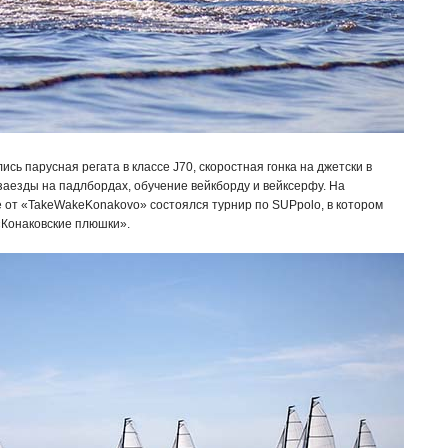
сь парусная регата в классе J70, скоростная гонка на джетски в
, заезды на падлбордах, обучение вейкборду и вейксерфу. На
от «TakeWakeKonakovo» состоялся турнир по SUPpolo, в котором
«Конаковские плюшки».