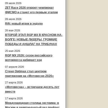
09 июля 2026
ZET Race 2026 откроет чемпионат
ФМСМО и станет его первым этапом
09 июля 2026
Rift: новый игрок в эндуро
26 мая 2026
ВТОРОЙ ЭТАП RGP MX В КРАСНОМ-НА-
ВОЛГЕ: НОВЫЕ ЛИДЕРЫ, ГРОМКИЕ
ПОБЕДЫ И АНШЛАГ НА ТРИБУНАХ
25 мая 2026
RGP MX 2026: сезон российского
мотокросса набирает ход
07 апреля 2026
Стенд Optimax стал центром
притяжения на «Мотовесне-2026»
27 марта 2026
«Мотовесна» – встречаем десять лет
вместе
17 марта 2026
Международная столица экстрима: в
Москве в девятнадцатый раз пройдет