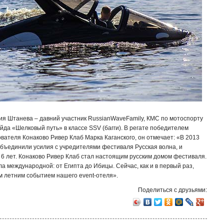
ия Штанева – давний участник RussianWaveFamily, КМС по мотоспорту
да «Шелковый путь» в классе SSV (багги). В регате победителем
вателя Конаково Ривер Клаб Марка Каганского, он отмечает: «В 2013
объединили усилия с учредителями фестиваля Русская волна, и
6 лет. Конаково Ривер Клаб стал настоящим русским домом фестиваля.
а международной: от Египта до Ибицы. Сейчас, как и в первый раз,
м летним событием нашего event-отеля».
Поделиться с друзьями: