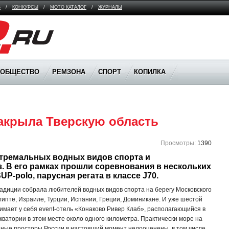
В
/
КОНКУРСЫ
/
МОТО КАТАЛОГ
/
ЖУРНАЛЫ
ООБЩЕСТВО
РЕМЗОНА
СПОРТ
КОПИЛКА
акрыла Тверскую область 
Просмотры:
1390
тремальных водных видов спорта и 
з. В его рамках прошли соревнования в нескольких 
UP-polo, парусная регата в классе J70. 
радиции собрала любителей водных видов спорта на берегу Московского
гипте, Израиле, Турции, Испании, Греции, Доминикане. И уже шестой
имает у себя event-отель «Конаково Ривер Клаб», располагающийся в
кватории в этом месте около одного километра. Практически море на
одные просторы России в настоящий момент недооценены, в том числе