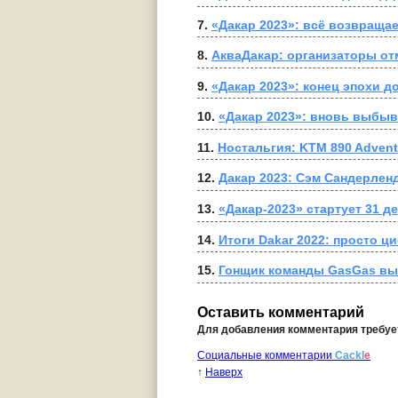
7. 
«Дакар 2023»: всё возвращае
8. 
АкваДакар: организаторы от
9. 
«Дакар 2023»: конец эпохи 
10. 
«Дакар 2023»: вновь выбыв
11. 
Ностальгия: KTM 890 Adventu
12. 
Дакар 2023: Сэм Сандерлен
13. 
«Дакар-2023» стартует 31 д
14. 
Итоги Dakar 2022: просто 
15. 
Гонщик команды GasGas выи
Оставить комментарий
Для добавления комментария требу
Социальные комментарии
Cackl
e
↑
Наверх