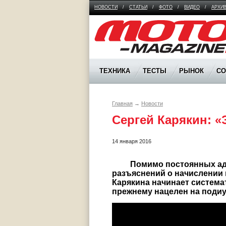
НОВОСТИ
/
СТАТЬИ
/
ФОТО
/
ВИДЕО
/
АРХИ
Moto Magazine
ТЕХНИКА
ТЕСТЫ
РЫНОК
С
Главная
→
Новости
Сергей Карякин: «Э
14 января 2016
	 Помимо постоянных административных проволочек и путанных 
разъяснений о начислении 
Карякина начинает системат