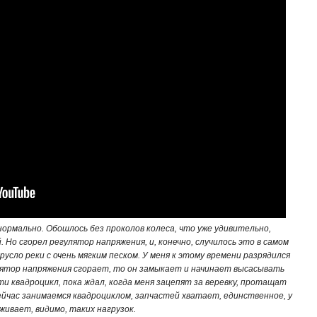
ормально. Обошлось без проколов колеса, что уже удивительно,
Но сгорел регулятор напряжения, и, конечно, случилось это в самом
русло реки с очень мягким песком. У меня к этому времени разрядился
лятор напряжения сгорает, то он замыкает и начинает высасывать
ти квадроцикл, пока ждал, когда меня зацепят за веревку, протащат
ейчас занимаемся квадроциклом, запчастей хватает, единственное, у
живает, видимо, таких нагрузок.