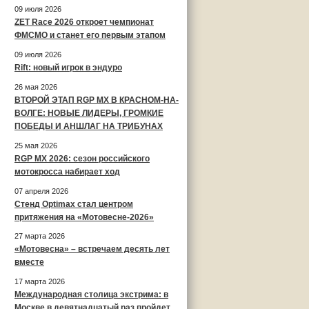
09 июля 2026
ZET Race 2026 откроет чемпионат
ФМСМО и станет его первым этапом
09 июля 2026
Rift: новый игрок в эндуро
26 мая 2026
ВТОРОЙ ЭТАП RGP MX В КРАСНОМ-НА-
ВОЛГЕ: НОВЫЕ ЛИДЕРЫ, ГРОМКИЕ
ПОБЕДЫ И АНШЛАГ НА ТРИБУНАХ
25 мая 2026
RGP MX 2026: сезон российского
мотокросса набирает ход
07 апреля 2026
Стенд Optimax стал центром
притяжения на «Мотовесне-2026»
27 марта 2026
«Мотовесна» – встречаем десять лет
вместе
17 марта 2026
Международная столица экстрима: в
Москве в девятнадцатый раз пройдет