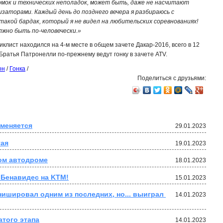
омок и технических неполадок, может быть, даже не насчитают
заторами. Каждый день до позднего вечера я разбираюсь с
такой бардак, который я не видел на любительских соревнованиях!
лжно быть по-человечески.»
клист находился на 4-м месте в общем зачете Дакар-2016, всего в 12
Братья Патронелли по-прежнему ведут гонку в зачете ATV.
он
/
Гонка
/
Поделиться с друзьями:
тменяется
29.01.2023
тая
19.01.2023
ом автодроме
18.01.2023
 Бенавидес на KTM!
15.01.2023
ишировал одним из последних, но... выиграл 
14.01.2023
атого этапа
14.01.2023