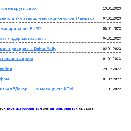
тся на круги своя
13.01.2023
менили 7-й этап для мотоциклистов (+видео)
07.01.2023
доминирования KTM?
05.01.2023
ает лидер мотозачёта
04.01.2023
re в расцветке Dakar Rally
02.01.2023
д попал в аврию
01.01.2023
екабря
29.12.2022
цифры
01.02.2022
грал "Дакар"... на мотоцикле KTM
17.01.2022
ется
зарегистрироваться
или
авторизоваться
на сайте .