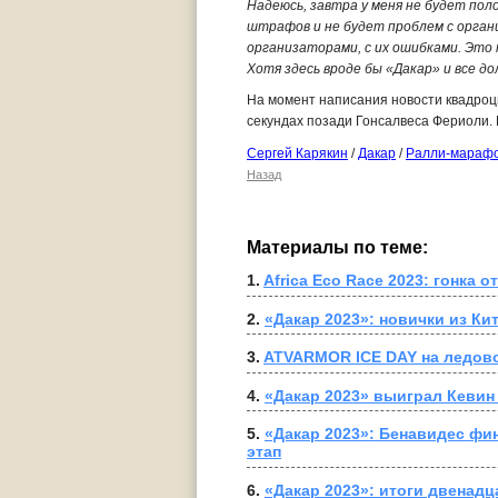
Надеюсь, завтра у меня не будет пол
штрафов и не будет проблем с органи
организаторами, с их ошибками. Это 
Хотя здесь вроде бы «Дакар» и все до
На момент написания новости квадроци
секундах позади Гонсалвеса Фериоли. 
Сергей Карякин
/
Дакар
/
Ралли-мараф
Назад
Материалы по теме:
1. 
Africa Eco Race 2023: гонка о
2. 
«Дакар 2023»: новички из Ки
3. 
ATVARMOR ICE DAY на ледов
4. 
«Дакар 2023» выиграл Кевин
5. 
«Дакар 2023»: Бенавидес фин
этап
6. 
«Дакар 2023»: итоги двенадц