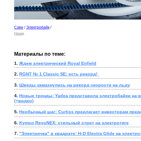
Cake
/
Электробайк
/
Назад
Материалы по теме:
1. 
Ждем электрический Royal Enfield
2. 
RGNT № 1 Classic SE: есть рекорд! 
3. 
Шведы замахнулись на рекорд скорости на льду
4. 
Новые тренды: Yadea представила электробайки на в
(+видео)
5. 
Необычный шаг: Curtiss предлагает инвесторам пре
6. 
Kymco RevoNEX: стильный стрит на электротяге
7. 
"Электричка" в квадрате: H-D Electra Glide на электро