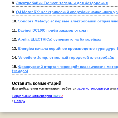
8. 
Электробайки Tromox: теперь и для бездорожья
9. 
QJ Motor RX: электрический спортбайк начального у
10. 
Sondors Metacycle: первые электробайки отправляю
11. 
Davinci DC100: приём заказов открыт
12. 
Aprilia ELECTRICa: супермото на батарейках
13. 
Energica начала серийное производство турэндуро E
14. 
Velocifero Jump: стильный городской электробайк
15. 
Французский стартап переведёт классические мотоц
(+видео)
Оставить комментарий
Для добавления комментария требуется
зарегистрироваться
или
Социальные комментарии
Cackl
e
↑
Наверх