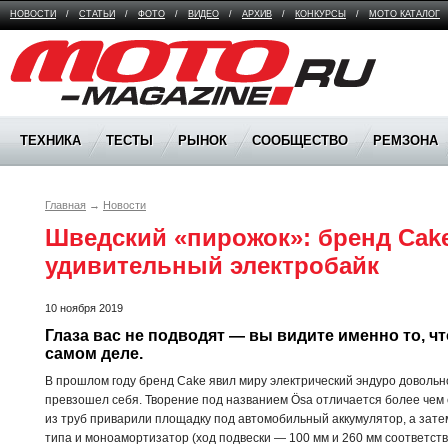
НОВОСТИ
/
СТАТЬИ
/
ФОТО
/
ВИДЕО
/
АРХИВ
/
КОНКУРСЫ
/
МОТО КАТАЛОГ
Moto Magazine
ТЕХНИКА
ТЕСТЫ
РЫНОК
СООБЩЕСТВО
РЕМЗОНА
Главная
→
Новости
Шведский «пирожок»: бренд Cake
удивительный электробайк
10 ноября 2019
Глаза вас не подводят — вы видите именно то, что
самом деле.
В прошлом году бренд Cake явил миру электрический эндуро довольно
превзошел себя. Творение под названием Ösa отличается более чем
из труб приварили площадку под автомобильный аккумулятор, а зате
типа и моноамортизатор (ход подвески — 100 мм и 260 мм соответств