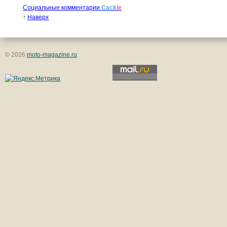
Социальные комментарии
Cackl
e
↑
Наверх
© 2026
moto-magazine.ru
.