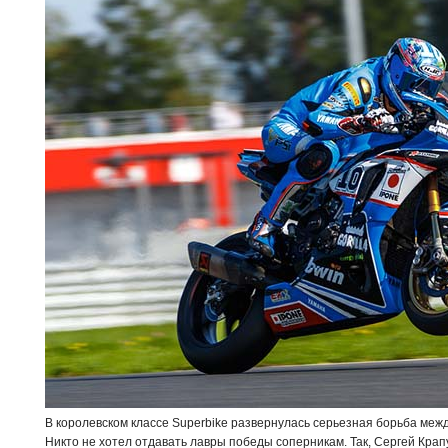
В королевском классе Superbike развернулась серьезная борьба меж
Никто не хотел отдавать лавры победы соперникам. Так, Сергей Крап