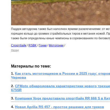
Паддок автодрома также был наполнен яркими развлечениями: от мо
горящее кольцо до громких страйкбольных тиров и метания ножей. 
также были определены юные чемпионы в соревнованиях по беговелу
Спортбайк
/
RSBK
/
Гонки
/
Мотогонки
/
Назад
Материалы по теме:
1. 
Как стать мотогонщиком в России в 2025 году: откро
Чернова
2. 
CFMoto обнародовала характеристики нового трехци
675SR
3. 
Компания Voge представила спортбайк RR 666 S в Ки
4. 
Новая Aprilia RS 457 - простое решение для треков