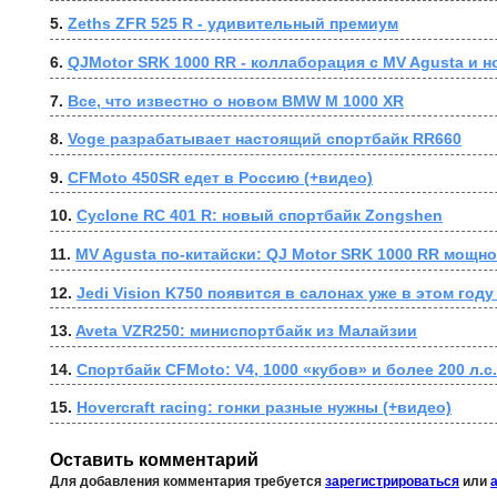
5. 
Zeths ZFR 525 R - удивительный премиум
6. 
QJMotor SRK 1000 RR - коллаборация с MV Agusta и 
7. 
Все, что известно о новом BMW M 1000 XR
8. 
Voge разрабатывает настоящий спортбайк RR660
9. 
CFMoto 450SR едет в Россию (+видео)
10. 
Cyclone RC 401 R: новый спортбайк Zongshen
11. 
MV Agusta по-китайски: QJ Motor SRK 1000 RR мощнос
12. 
Jedi Vision K750 появится в салонах уже в этом году
13. 
Aveta VZR250: миниспортбайк из Малайзии
14. 
Спортбайк CFMoto: V4, 1000 «кубов» и более 200 л.с.
15. 
Hovercraft racing: гонки разные нужны (+видео)
Оставить комментарий
Для добавления комментария требуется
зарегистрироваться
или