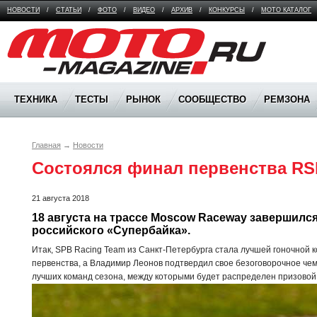
НОВОСТИ
/
СТАТЬИ
/
ФОТО
/
ВИДЕО
/
АРХИВ
/
КОНКУРСЫ
/
МОТО КАТАЛОГ
Moto Magazine
ТЕХНИКА
ТЕСТЫ
РЫНОК
СООБЩЕСТВО
РЕМЗОНА
Главная
→
Новости
Состоялся финал первенства RS
21 августа 2018
18 августа на трассе Moscow Raceway завершился
российского «Супербайка». 
Итак, SPB Racing Team из Санкт-Петербурга стала лучшей гоночной 
первенства, а Владимир Леонов подтвердил свое безоговорочное ч
лучших команд сезона, между которыми будет распределен призовой