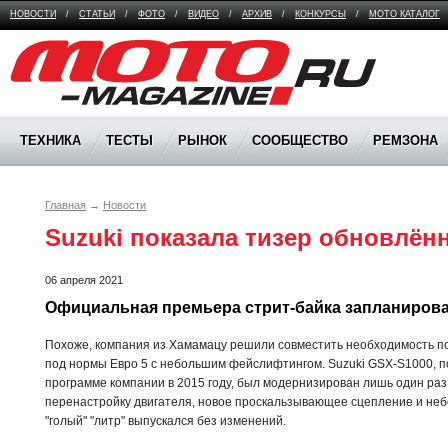
НОВОСТИ
/
СТАТЬИ
/
ФОТО
/
ВИДЕО
/
АРХИВ
/
КОНКУРСЫ
/
МОТО КАТАЛОГ
Moto Magazine
ТЕХНИКА
ТЕСТЫ
РЫНОК
СООБЩЕСТВО
РЕМЗОНА
Главная
→
Новости
Suzuki показала тизер обновлён
06 апреля 2021
Официальная премьера стрит-байка запланирован
Похоже, компания из Хамамацу решили совместить необходимость по
под нормы Евро 5 с небольшим фейслифтингом. Suzuki GSX-S1000, 
программе компании в 2015 году, был модернизирован лишь один раз, 
перенастройку двигателя, новое проскальзывающее сцепление и неб
"голый" "литр" выпускался без изменений.