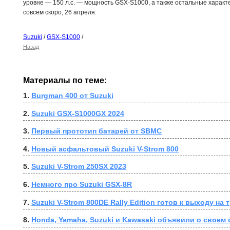
уровне — 150 л.с. — мощность GSX-S1000, а также остальные характ
совсем скоро, 26 апреля.
Suzuki
/
GSX-S1000
/
Назад
Материалы по теме:
1. 
Burgman 400 от Suzuki
2. 
Suzuki GSX-S1000GX 2024
3. 
Первый прототип батарей от SBMC
4. 
Новый асфальтовый Suzuki V-Strom 800
5. 
Suzuki V-Strom 250SX 2023
6. 
Немного про Suzuki GSX-8R
7. 
Suzuki V-Strom 800DE Rally Edition готов к выходу н
8. 
Honda, Yamaha, Suzuki и Kawasaki объявили о своем