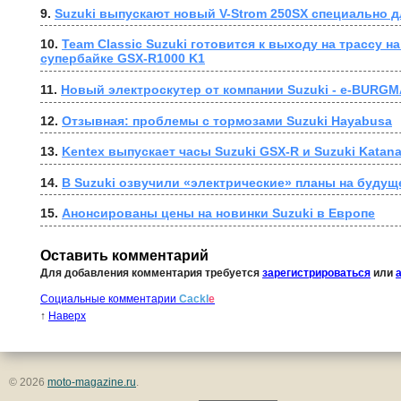
9. 
Suzuki выпускают новый V-Strom 250SX специально д
10. 
Team Classic Suzuki готовится к выходу на трассу н
супербайке GSX-R1000 K1
11. 
Новый электроскутер от компании Suzuki - e-BURG
12. 
Отзывная: проблемы с тормозами Suzuki Hayabusa
13. 
Kentex выпускает часы Suzuki GSX-R и Suzuki Katan
14. 
В Suzuki озвучили «электрические» планы на будущ
15. 
Анонсированы цены на новинки Suzuki в Европе
Оставить комментарий
Для добавления комментария требуется
зарегистрироваться
или
Социальные комментарии
Cackl
e
↑
Наверх
© 2026
moto-magazine.ru
.