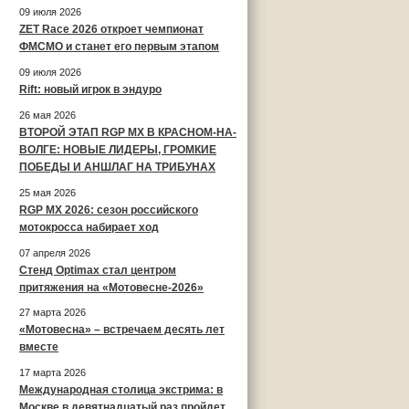
09 июля 2026
ZET Race 2026 откроет чемпионат
ФМСМО и станет его первым этапом
09 июля 2026
Rift: новый игрок в эндуро
26 мая 2026
ВТОРОЙ ЭТАП RGP MX В КРАСНОМ-НА-
ВОЛГЕ: НОВЫЕ ЛИДЕРЫ, ГРОМКИЕ
ПОБЕДЫ И АНШЛАГ НА ТРИБУНАХ
25 мая 2026
RGP MX 2026: сезон российского
мотокросса набирает ход
07 апреля 2026
Стенд Optimax стал центром
притяжения на «Мотовесне-2026»
27 марта 2026
«Мотовесна» – встречаем десять лет
вместе
17 марта 2026
Международная столица экстрима: в
Москве в девятнадцатый раз пройдет