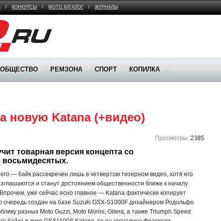
В
/
КОНКУРСЫ
/
МОТО КАТАЛОГ
/
ЖУРНАЛЫ
ООБЩЕСТВО
РЕМЗОНА
СПОРТ
КОПИЛКА
а новую Katana (+видео)
Просмотры:
2385
чит товарная версия концепта со 
з восьмидесятых.
него — байк рассекречен лишь в четвертом тизерном видео, хотя его
азглашаются и станут достоянием общественности ближе к началу
Впрочем, уже сейчас ясно главное — Katana фактически копирует
ою очередь создан на базе Suzuki GSX-S1000F дизайнером Родольфо
лику разных Moto Guzzi, Moto Morini, Gilera, а также Triumph Speed