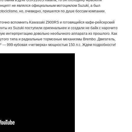
кого байка в духе GSX1100S Katana, то он господину Фрасколи
концепт не являлся официальным мотоциклом Suzuki, а был
ociclismo, но, очевидно, пришелся по душе боссам компании.
аточно вспомнить Kawasaki Z900RS и готовящийся кафе-рейсерский
нты из Suzuki поступили оригинальнее и создали не байк с нарочито
ную интерпретацию довольно необычного аппарата из прошлого. Как
нутого типа и радиальные тормозные механизмы Brembo. Двигатель,
F — 999-кубовая «четверка» мощностью 150 л.с. Ждем подробности!