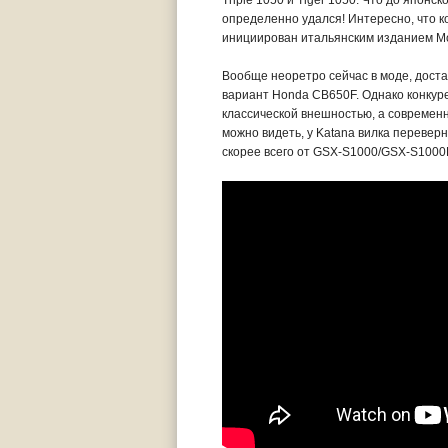
Triple 1050 и Tiger 1050. Что до японс
определенно удался! Интересно, что 
инициирован итальянским изданием Mot
Вообще неоретро сейчас в моде, дост
вариант Honda CB650F. Однако конкуре
классической внешностью, а современ
можно видеть, у Katana вилка перевер
скорее всего от GSX-S1000/GSX-S1000