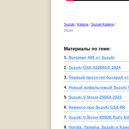
Suzuki
/
Katana
/
Suzuki Katana
/
Назад
Материалы по теме:
1. 
Burgman 400 от Suzuki
2. 
Suzuki GSX-S1000GX 2024
3. 
Первый прототип батарей о
4. 
Новый асфальтовый Suzuki V
5. 
Suzuki V-Strom 250SX 2023
6. 
Немного про Suzuki GSX-8R
7. 
Suzuki V-Strom 800DE Rally E
8. 
Honda, Yamaha, Suzuki и Ka