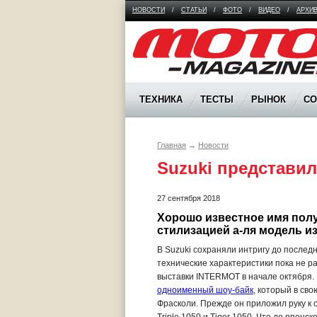
НОВОСТИ
/
СТАТЬИ
/
ФОТО
/
ВИДЕО
/
АРХИ
Moto Magazine
ТЕХНИКА
ТЕСТЫ
РЫНОК
С
Главная
→
Новости
Suzuki представил
27 сентября 2018
Хорошо известное имя полу
стилизацией а-ля модель и
В Suzuki сохраняли интригу до послед
технические характеристики пока не р
выставки INTERMOT в начале октября. 
одноименный шоу-байк
, который в св
Фрасколи. Прежде он приложил руку к об