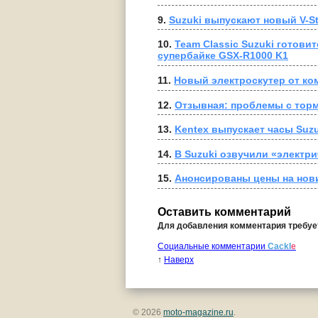
9. 
Suzuki выпускают новый V-S
10. 
Team Classic Suzuki готови
супербайке GSX-R1000 K1
11. 
Новый электроскутер от ко
12. 
Отзывная: проблемы с торм
13. 
Kentex выпускает часы Suzu
14. 
В Suzuki озвучили «электр
15. 
Анонсированы цены на нови
Оставить комментарий
Для добавления комментария требу
Социальные комментарии
Cackl
e
↑
Наверх
© 2026
moto-magazine.ru
.