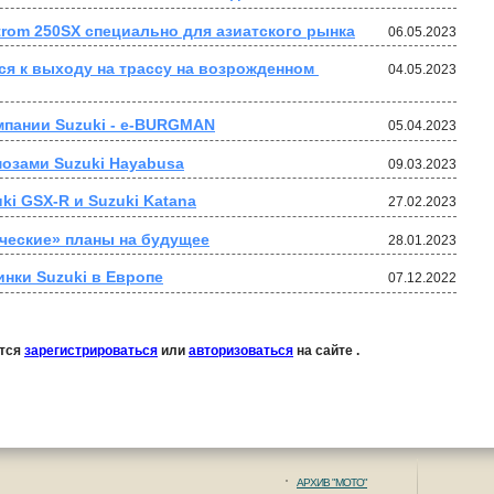
trom 250SX специально для азиатского рынка
06.05.2023
тся к выходу на трассу на возрожденном 
04.05.2023
мпании Suzuki - e-BURGMAN
05.04.2023
озами Suzuki Hayabusa
09.03.2023
ki GSX-R и Suzuki Katana
27.02.2023
ические» планы на будущее
28.01.2023
нки Suzuki в Европе
07.12.2022
ется
зарегистрироваться
или
авторизоваться
на сайте .
АРХИВ "МОТО"