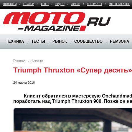
НОВОСТИ
/
СТАТЬИ
/
ФОТО
/
ВИДЕО
/
АРХИВ
/
КОНКУРСЫ
/
МОТО КАТАЛОГ
Moto Magazine
ТЕХНИКА
ТЕСТЫ
РЫНОК
СООБЩЕСТВО
РЕМЗОНА
Главная
→
Новости
Triumph Thruxton «Супер десять»
24 марта 2016
	 Клиент обратился в мастерскую Onehandmade с предложением 