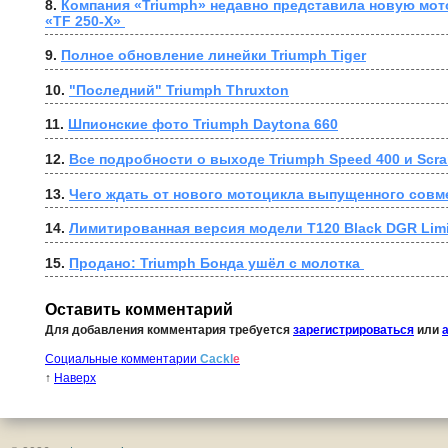
8. 
Компания «Triumph» недавно представила новую мот
«TF 250-X» 
9. 
Полное обновление линейки Triumph Tiger
10. 
"Последний" Triumph Thruxton
11. 
Шпионские фото Triumph Daytona 660
12. 
Все подробности о выходе Triumph Speed 400 и Scra
13. 
Чего ждать от нового мотоцикла выпущенного совме
14. 
Лимитированная версия модели T120 Black DGR Limit
15. 
Продано: Triumph Бонда ушёл с молотка 
Оставить комментарий
Для добавления комментария требуется
зарегистрироваться
или
Социальные комментарии
Cackl
e
↑
Наверх