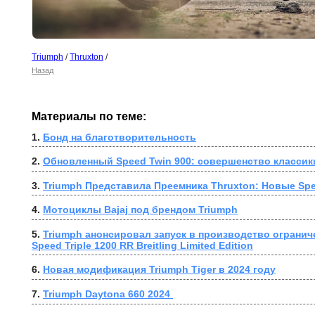
Triumph
/
Thruxton
/
Назад
Материалы по теме:
1. 
Бонд на благотворительность
2. 
Обновленный Speed Twin 900: совершенство классик
3. 
Triumph Представила Преемника Thruxton: Новые Spe
4. 
Мотоциклы Bajaj под брендом Triumph
5. 
Triumph анонсировал запуск в производство огранич
Speed Triple 1200 RR Breitling Limited Edition
6. 
Новая модификация Triumph Tiger в 2024 году
7. 
Triumph Daytona 660 2024 