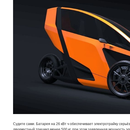
Судите сами. Батарея на 26 кВт ч обеспечивает электротрайку серьёз
двухместный трицикл менее 500 кг, при этом заявленная мощность эл