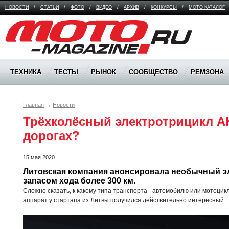
НОВОСТИ
/
СТАТЬИ
/
ФОТО
/
ВИДЕО
/
АРХИВ
/
КОНКУРСЫ
/
МОТО КАТАЛОГ
Moto Magazine
ТЕХНИКА
ТЕСТЫ
РЫНОК
СООБЩЕСТВО
РЕМЗОНА
Главная
→
Новости
Трёхколёсный электротрицикл AK
дорогах? 
15 мая 2020
Литовская компания анонсировала необычный эл
запасом хода более 300 км.
Сложно сказать, к какому типа транспорта - автомобилю или мотоцикл
аппарат у стартапа из Литвы получился действительно интересный.