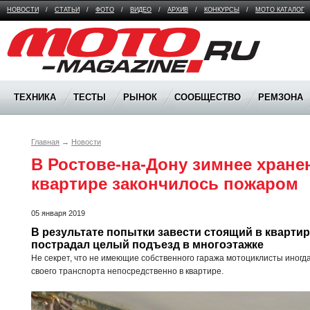
НОВОСТИ
/
СТАТЬИ
/
ФОТО
/
ВИДЕО
/
АРХИВ
/
КОНКУРСЫ
/
МОТО КАТАЛОГ
Moto Magazine
ТЕХНИКА
ТЕСТЫ
РЫНОК
СООБЩЕСТВО
РЕМЗОНА
Главная
→
Новости
В Ростове-на-Дону зимнее хранен
квартире закончилось пожаром
05 января 2019
В результате попытки завести стоящий в квартир
пострадал целый подъезд в многоэтажке
Не секрет, что не имеющие собственного гаража мотоциклисты иног
своего транспорта непосредственно в квартире.