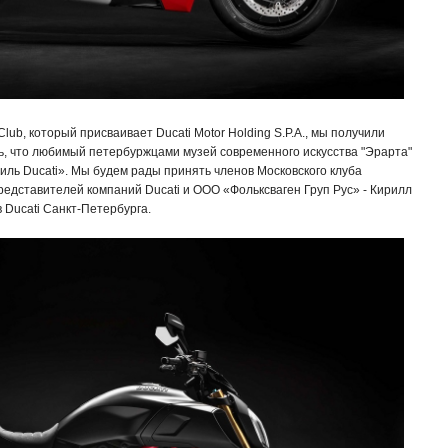
ub, который присваивает Ducati Motor Holding S.P.A., мы получили
ь, что любимый петербуржцами музей современного искусства "Эрарта"
иль Ducati». Мы будем рады принять членов Московского клуба
представителей компаний Ducati и ООО «Фольксваген Груп Рус» - Кирилл
 Ducati Санкт-Петербурга.