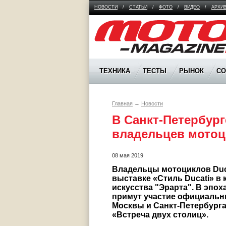
НОВОСТИ
/
СТАТЬИ
/
ФОТО
/
ВИДЕО
/
АРХИ
Moto Magazine
ТЕХНИКА
ТЕСТЫ
РЫНОК
С
Главная
→
Новости
В Санкт-Петербург
08 мая 2019
Владельцы мотоциклов Ducat
выставке «Стиль Ducati» в
искусства "Эрарта". В эпоха
примут участие официальны
Москвы и Санкт-Петербурга
«Встреча двух столиц».