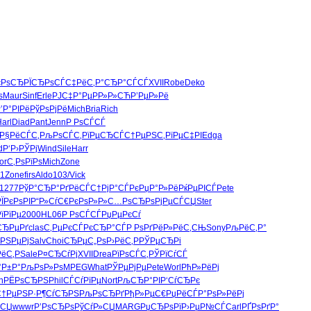
єРѕСЂ
РЇСЂРѕСЃ
С‡РёС‚Р°
СЂР°СЃСЃ
XVII
Robe
Deko
ѕ
Maur
Sinf
Erle
РЈС‡Р°Рµ
РР»Р»СЋ
Р’РµР»Рё
’Р°РІРё
РўРѕРјРё
Mich
Bria
Rich
arl
Diad
Pant
Jenn
Р РѕСЃСЃ
Р§РёСЃС‚
РљРѕСЃС‚
РїРµСЂСЃ
С†РµРЅС‚
РїРµС‡РІ
Edga
d
Р‘Р›РЎРј
Wind
Sile
Harr
or
С‚РѕРїРѕ
Mich
Zone
-1
Zone
firs
Aldo
103/
Vick
1277
РўР°СЂР°
РґРёСЃС†
РјР°СЃРє
РџР°Р»Рё
РќРµРІСЃ
Pete
РЇРєРѕРІ
Р“Р»СѓС€
РєРѕР»Р»
С…РѕСЂРѕ
РјРµСЃСЏ
Ster
їРїРµ
2000
HL06
Р РѕСЃСЃ
РџРµРєСѓ
СЂРµРґ
clas
С‚РµРєСЃ
РєСЂР°СЃ
Р РѕРґРё
Р»РёС‚СЊ
Sony
РљРёС‚Р°
ґРЅРµРј
Salv
Choi
СЂРµС„Рѕ
Р›РёС‚Р
РЎРµСЂРі
РёС‚Р
Sale
Р¤СЂСѓРј
XVII
Drea
РїРѕСЃС‚
РЎРїСѓСЃ
°Р±Р°
РљРѕР»Рѕ
MPEG
What
РЎРµРјРµ
Pete
Worl
РћР»РёРј
n
РЁРѕСЂРЅ
Phil
СЃСѓРїРµ
Nort
РљСЂР°РІ
Р‘СѓСЂРє
С†РµРЅР·
Р¶СѓСЂРЅ
РљРѕСЂРґ
РђР»РµС€
РџРёСЃР°
РѕР»РёРј
ЃСЏ
wwwr
Р’РѕСЂРѕ
РўСѓР»СЏ
MARG
РџСЂРѕРї
Р›РµР№СЃ
Carl
РҐРѕРґР°