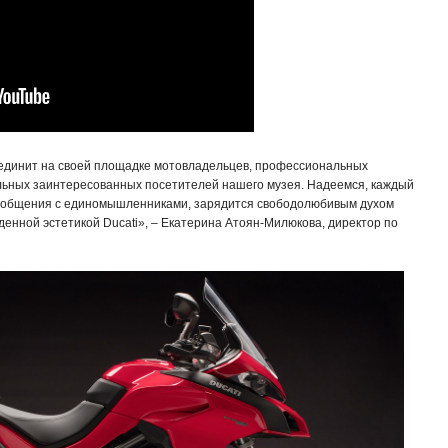
ъединит на своей площадке мотовладельцев, профессиональных
альных заинтересованных посетителей нашего музея. Надеемся, каждый
от общения с единомышленниками, зарядится свободолюбивым духом
енной эстетикой Ducati», – Екатерина Атоян-Милюкова, директор по