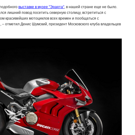
 подобного
выставке в музее "Эрарта"
, в нашей стране еще не было.
ился лишний повод посетить северную столицу, встретиться с
м красивейших мотоциклов всех времен и пообщаться с
», – отметил Денис Шумский, президент Московского клуба владельцев