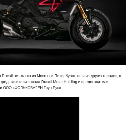
cati не только из Москвы и Петербурга, но и из других городов, а
представители завода Ducati Motor Holding и представители
нии ООО «ФОЛЬКСВАГЕН Груп Рус».