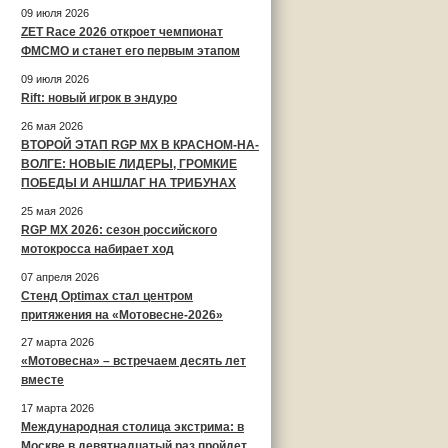
09 июля 2026
ZET Race 2026 откроет чемпионат
ФМСМО и станет его первым этапом
09 июля 2026
Rift: новый игрок в эндуро
26 мая 2026
ВТОРОЙ ЭТАП RGP MX В КРАСНОМ-НА-
ВОЛГЕ: НОВЫЕ ЛИДЕРЫ, ГРОМКИЕ
ПОБЕДЫ И АНШЛАГ НА ТРИБУНАХ
25 мая 2026
RGP MX 2026: сезон российского
мотокросса набирает ход
07 апреля 2026
Стенд Optimax стал центром
притяжения на «Мотовесне-2026»
27 марта 2026
«Мотовесна» – встречаем десять лет
вместе
17 марта 2026
Международная столица экстрима: в
Москве в девятнадцатый раз пройдет