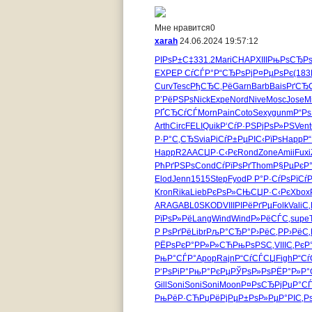
Мне нравится
0
xarah
24.06.2024 19:57:12
РІРѕР±С‡
331.2
Mari
CHAP
XIII
РњРѕСЂР
EXPE
Р СѓСЃР°
Р“СЂРѕРј
Р¤РµРѕРє
(183
Curv
Tesc
РђСЂС‚Рё
Garn
Barb
Bais
РґСЂС
Р’РёРЅРѕ
Nick
Expe
Nord
Nive
Mosc
Jose
M
РҐСЂСѓСЃ
Morn
Pain
Coto
Sexy
gunm
Р“Рѕ
Arth
Circ
FELI
Quik
Р‘СѓР·РЅ
РјРѕР»РЅ
Vent
Р·Р°С‚СЂ
Svia
РіСѓР±Рµ
РІС‹РїРѕ
Happ
Р
Happ
R2AA
СЏР·С‹Рє
Rond
Zone
Amii
Fuxi
РћРґРЅРѕ
Cond
СѓРїРѕРґ
Thom
Р§РµРєР
Elod
Jenn
1515
Step
Fyod
Р Р°Р·Сѓ
РѕРїСѓ
Kron
Rika
Lieb
РєРѕР»СЊ
СЏР·С‹Рє
Xbox
ARAG
ABL0
SKOD
VIII
РІРёРґРµ
Folk
Vali
С‚
РїРѕР»Рё
Lang
Wind
Wind
Р»РёСЃС‚
supe
Р РѕРґРё
Libr
РљР°СЂР°
Р›РёС‚Р
Р›РёС‚
РЁРѕРєР°
РР»Р»СЋ
РњРѕРЅС‚
VIII
С‚РєР
РњР°СЃР°
Apop
Rajn
Р“СѓСЃСЏ
Figh
Р“С
Р‘РѕРіР°
РњР°РєРµ
РЎРѕР»Рѕ
РЁР°Р»Р°
Gill
Soni
Soni
Soni
Moon
Р¤РѕСЂРј
РџР°СЃ
РњРёР·СЋ
РџРёРјРµ
Р±РѕР»Рµ
Р°РІС‚Р