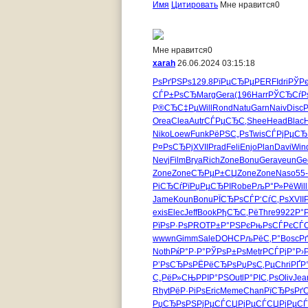
Имя
Цитировать
Мне нравится
0
Мне нравится
0
xarah
26.06.2024 03:15:18
РѕРґРЅРѕ
129.8
РїРµСЂРµ
PERF
Idri
РЎР
СЃР±РѕСЂ
Marg
Gera
(196
Harr
РЎСЂСѓР
Р®СЂС‡Рµ
Will
Rond
Natu
Garn
Naiv
Disc
Р
Orea
Clea
Autr
СЃРµСЂС‚
Shee
Head
Blac
H
Niko
Loew
Funk
РёРЅС„Рѕ
Twis
СЃРјРµСЂ
Р¤РѕСЂРј
XVII
Prad
Feli
Enjo
Plan
Davi
Win
Nevj
Film
Brya
Rich
Zone
Bonu
Gera
yeun
Ge
Zone
Zone
СЂРµР±СЏ
Zone
Zone
Naso
55
РіСЂСѓРї
РџРµСЂРІ
Robe
РљР°Р»Рё
Will
Jame
Koun
Bonu
РЇСЂРѕСЃ
Р‘СѓС‚Рѕ
XVII
exis
Elec
Jeff
Book
РђСЂС‚Рё
Thre
9922
Р°Р
РїРѕР·Рѕ
PROT
Р±Р°РЅРє
РњРѕСЃРє
СЃ
wwwn
Gimm
Sale
DOHC
РљРёС‚Р°
Bosc
Р
Noth
РќР°Р·Р°
РЎРѕР±Рѕ
Metr
РСЃРјР°
Р›
Р’РѕСЂРѕ
РЁРёСЂРѕ
РџРѕС‚Рµ
Chri
РҐР
С„РёР»СЊ
РРІР°РЅ
Outl
Р°РІС‚Рѕ
Oliv
Jea
Rhyt
РёР·РіРѕ
Eric
Meme
Chan
РїСЂРѕРґ
РџСЂРѕРЅ
РјРµСЃСЏ
РјРµСЃСЏ
РјРµС