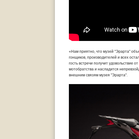
«Нам приятно, что музей "Эрарта" об
гонщиков, производителей и всех ост
гость встречи получит удовольствие 
мотобратства и насладится непревзойд
внешним связям музея "Эрарта".