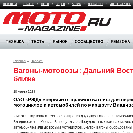
НОВОСТИ
/
СТАТЬИ
/
ФОТО
/
ВИДЕО
/
АРХИВ
/
КОНКУРСЫ
/
МОТО КАТАЛОГ
Moto Magazine
ТЕХНИКА
ТЕСТЫ
РЫНОК
СООБЩЕСТВО
РЕМЗОНА
Главная
→
Новости
Вагоны-мотовозы: Дальний Восто
ближе
10 марта 2023
ОАО «РЖД» впервые отправило вагоны для перев
мотоциклов и автомобилей по маршруту Владиво
2 марта стартовала тестовая отправка двух двух вагонов-автомобиле
Владивосток — Москва. В специально оборудованных вагонах можно 
автомобилей или до восьми мотоциклов. Внутри вагоны оборудован