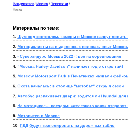
Владивосток
/
Москва
/
Перевозки
/
Назад
Материалы по теме:
1. 
Шум под контролем: камеры в Москве начнут ловить
2. 
Мотоциклисты на выделенных полосах: опыт Москвы
3. 
«Суперэндуро Москва 2022»: все на соревнования
4. 
"Москва Harley-Davidson" начинает год с открытий!
5. 
Moscow Motorsport Park в Печатниках назвали фейко
6. 
Охота началась: в столице "мотобат" открыл сезон
7. 
Автобус распахивает двери: годится ли Hyundai для
8. 
На мотоцикле… поездом: «железного коня» отправят 
9. 
Мотопитер в Москве
10. 
ПДД будут транслировать на дорожных табло