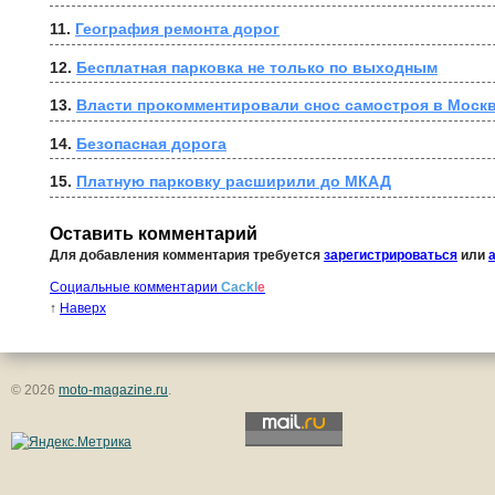
11. 
География ремонта дорог
12. 
Бесплатная парковка не только по выходным
13. 
Власти прокомментировали снос самостроя в Моск
14. 
Безопасная дорога
15. 
Платную парковку расширили до МКАД
Оставить комментарий
Для добавления комментария требуется
зарегистрироваться
или
Социальные комментарии
Cackl
e
↑
Наверх
© 2026
moto-magazine.ru
.