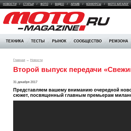
НОВОСТИ
/
СТАТЬИ
/
ФОТО
/
ВИДЕО
/
АРХИВ
/
КОНКУРСЫ
/
МОТО КАТАЛОГ
Moto Magazine
ТЕХНИКА
ТЕСТЫ
РЫНОК
СООБЩЕСТВО
РЕМЗОНА
Главная
→
Новости
Второй выпуск передачи «Свеж
31 декабря 2017
Представляем вашему вниманию очередной ново
сюжет, посвященный главным премьерам миланск