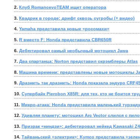
2. 
Клуб RomancevoTEAM ищет оператора
3. 
Квадрик в городе: дрифт сквозь сугробы (+ видео)
4. 
Yamaha представила новые «росомахи»
5. 
R вместо F: Honda представила CBR650R
6. 
Дебютировал самый необычный мотоцикл Jawa
7. 
Два спартанца: Norton представил скрэмблеры Atlas
8. 
Машина времени: представлены новые мотоциклы J
9. 
Дразнить так дразнить: Honda показала эндуро CRF45
10. 
Супербайк Pierobon X85R: для тех, кто не боится тр
11. 
Микро-атака: Honda представила маленький турэнд
12. 
Удивляя планету: мотоцикл Arc Vector слился с пил
13. 
Призрак «ниндзи»: дебютировал нейкед Kawasaki Z
14. 
Тайваньский «электрик»: Kymco представила «зелен