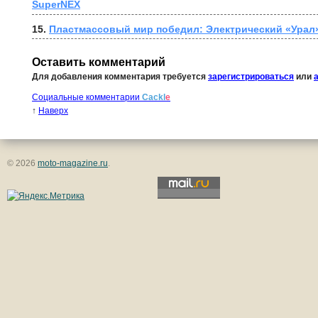
SuperNEX
15. 
Пластмассовый мир победил: Электрический «Урал
Оставить комментарий
Для добавления комментария требуется
зарегистрироваться
или
Социальные комментарии
Cackl
e
↑
Наверх
© 2026
moto-magazine.ru
.