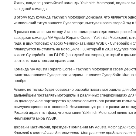
Яхнич, владелец российской команды Yakhnich Motorsport, подписал
заводской команды.
В этому году команда Yakhnich Motorsport доказала, что является одн
чемпионский титул в классе Суперспорт, выступая всего второй год в
В рамках соглашения между Итальянским производителем и российс
заводская команда MV Agusta Reparto Corse - Yakhnich Motorsport, ко
года, в двух топовых классах Чемпионата мира WSBK - Супербайк и С
планируется выступать на мотоцикле F3, который в 2013 году уже пр
классе Супербайк – на F4 RR (заводской категории), который в дал
соответствии с новыми правилами.
Команда MV Agusta Reparto Corse - Yakhnich Motorsport в своем дебю
пилотами в классе Суперспорт и одним – в классе Супербайк. Имена 
ноября.
Альянс не только будет совместно разрабатывать мотоциклы для обо
дальнейшем поставлять мотоциклы в различных спецификациях для 
на долгосрочное партнерство в рамках совместного развития комме
коммуникационных отношений. Немаловажную роль в развитии межд
Россией играет тот факт, что компания Yakhnich Motorsport является
Чемпионата мира WSBK.
Джовани Кастильони, президент компании MV Agusta Motor SpA:
«Офи
большой и важный шаг для компании. Мое решение продиктовано с