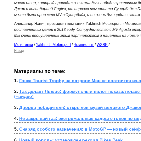
моего отца, который приводил все команды к победе в различных д
Дакар с легендарной Cagiva, от первого чемпионата Супербайк с Du
мечта была привести MV в Супербайк, и он очень бы гордился эти
Александр Яхнич, президент компании Yakhnich Motorsport:
«Мы мног
поставленных целей в 2013 году. Сотрудничество с MV Agusta отк
Мы очень воодушевлены этим партнерством и нацелены на новые 
Мотогонки
/
Yakhnich Motorsport
/
Чемпионат
/
WSBK
/
Назад
Материалы по теме:
1. 
Гонка Tourist Trophy на острове Мэн не состоится из
2. 
Так делает Льюис: формульный пилот показал класс 
(+видео)
3. 
Дворец победителя: открылся музей великого Джако
4. 
Не закрывай газ: экстремальные кадры с гонок по ве
5. 
Снаряд особого назначения: в MotoGP — новый сейф
6. 
Новый король: установлен рекорд Pikes Peak