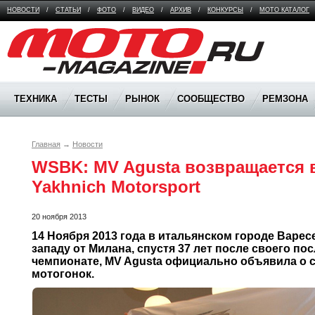
НОВОСТИ
/
СТАТЬИ
/
ФОТО
/
ВИДЕО
/
АРХИВ
/
КОНКУРСЫ
/
МОТО КАТАЛОГ
Moto Magazine
ТЕХНИКА
ТЕСТЫ
РЫНОК
СООБЩЕСТВО
РЕМЗОНА
Главная
→
Новости
WSBK: MV Agusta возвращается в
Yakhnich Motorsport
20 ноября 2013
14 Ноября 2013 года в итальянском городе Варесе,
западу от Милана, спустя 37 лет после своего по
чемпионате, MV Agusta официально объявила о 
мотогонок.