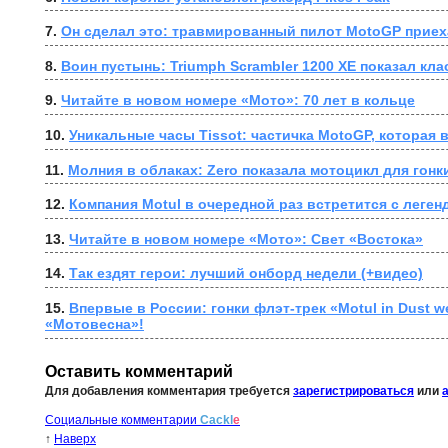
7. 
Он сделал это: травмированный пилот MotoGP приех
8. 
Воин пустынь: Triumph Scrambler 1200 XE показал кла
9. 
Читайте в новом номере «Мото»: 70 лет в кольце
10. 
Уникальные часы Tissot: частичка MotoGP, которая 
11. 
Молния в облаках: Zero показала мотоцикл для гонки
12. 
Компания Motul в очередной раз встретится с легенд
13. 
Читайте в новом номере «Мото»: Свет «Востока»
14. 
Так ездят герои: лучший онборд недели (+видео)
15. 
Впервые в России: гонки флэт-трек «Motul in Dust we
«Мотовесна»!
Оставить комментарий
Для добавления комментария требуется
зарегистрироваться
или
Социальные комментарии
Cackl
e
↑
Наверх