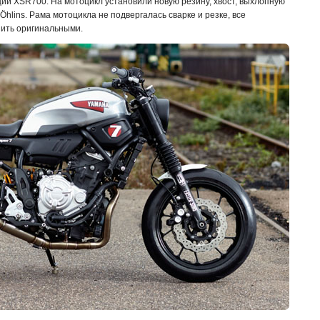
ции
XSR700. На мотоцикл установили новую резину, хвост, выхлопную
Öhlins. Рама мотоцикла не подвергалась сварке и резке, все
ить оригинальными.