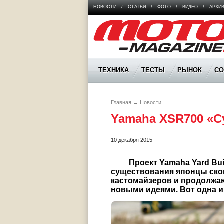
НОВОСТИ
/
СТАТЬИ
/
ФОТО
/
ВИДЕО
/
АРХИ
Moto Magazine
ТЕХНИКА
ТЕСТЫ
РЫНОК
С
Главная
→
Новости
Yamaha XSR700 «С
10 декабря 2015
	 Проект Yamaha Yard Built набирает обороты. За время своего 
существования японцы ско
кастомайзеров и продолжаю