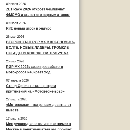
09 июля 2026
ZET Race 2026 откроет чемпионат
ФМСМО и станет его первым этапом
09 июля 2026
Rift: новый игрок в эндуро
26 мая 2026
ВТОРОЙ ЭТАП RGP MX В КРАСНОМ-НА-
ВОЛГЕ: НОВЫЕ ЛИДЕРЫ, ГРОМКИЕ
ПОБЕДЫ И АНШЛАГ НА ТРИБУНАХ
25 мая 2026
RGP MX 2026: сезон российского
мотокросса набирает ход
07 апреля 2026
Стенд Optimax стал центром
притяжения на «Мотовесне-2026»
27 марта 2026
«Мотовесна» – встречаем десять лет
вместе
17 марта 2026
Международная столица экстрима: в
Москве в девятнадцатый раз пройдет