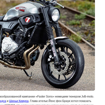
вообразованной кампании «Faster Sons» немецким тюнером JvB-moto.
ндса
и
Шиньи Кимура
. Глава ателье
Йенс
фон Браук хотел показать