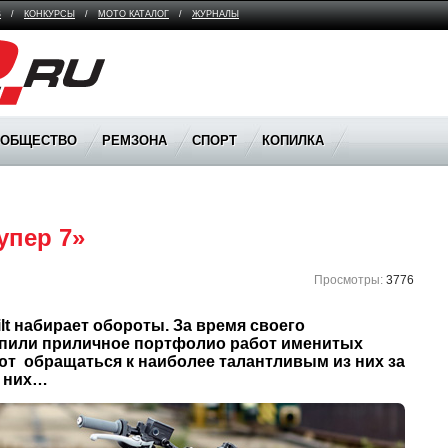
В
/
КОНКУРСЫ
/
МОТО КАТАЛОГ
/
ЖУРНАЛЫ
ООБЩЕСТВО
РЕМЗОНА
СПОРТ
КОПИЛКА
упер 7»
Просмотры:
3776
пили приличное портфолио работ именитых 
т  обращаться к наиболее талантливым из них за 