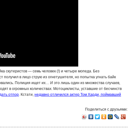
ка скутеристов — семь человек (!) и четыре мопеда. Без
 получил в лицо струю из огнетушителя, но попытка угнать байк
овались. Полиция ищет их… И это лишь один из множества случаев,
дят в огромных количествах. Мотоциклисты, уставшие от бесчинств
дать отпор
. Кстати,
недавно отличился актер Том Харди, поймавший
Поделиться с друзьями: