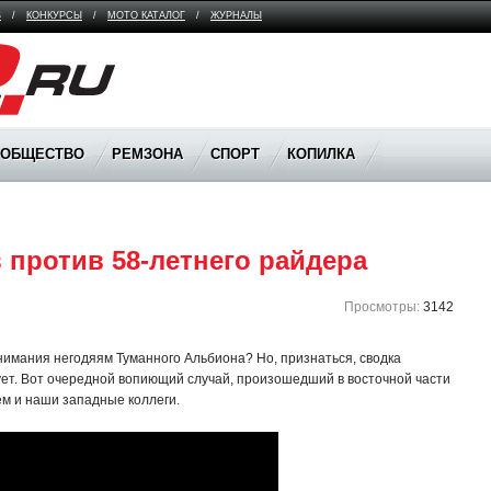
В
/
КОНКУРСЫ
/
МОТО КАТАЛОГ
/
ЖУРНАЛЫ
ООБЩЕСТВО
РЕМЗОНА
СПОРТ
КОПИЛКА
 против 58-летнего райдера
Просмотры:
3142
нимания негодяям Туманного Альбиона? Но, признаться, сводка
ет. Вот очередной вопиющий случай, произошедший в восточной части
м и наши западные коллеги.