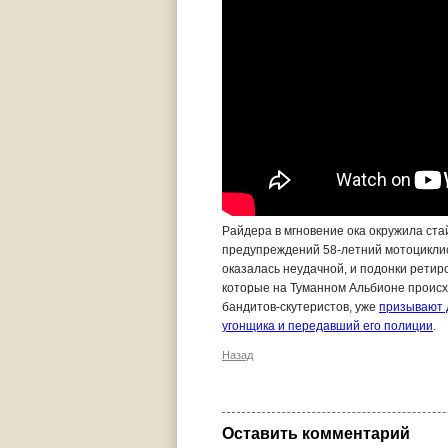
Райдера в мгновение ока окружила стай
предупреждений 58-летний мотоциклист
оказалась неудачной, и подонки ретир
которые на Туманном Альбионе происхо
бандитов-скутеристов, уже
призывают 
угонщика и передавший его полиции
.
Назад
Оставить комментарий