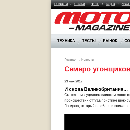
НОВОСТИ
/
СТАТЬИ
/
ФОТО
/
ВИДЕО
/
АРХИ
Moto Magazine
ТЕХНИКА
ТЕСТЫ
РЫНОК
С
Главная
→
Новости
Семеро угонщиков
23 мая 2017
И снова Великобритания…
Скажете, мы уделяем слишком много в
происшествий оттуда поистине шокиру
Лондона, который не обошли внимание