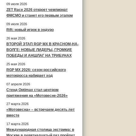
09 июля 2026
ZET Race 2026 откроет чемпионат
ФМСМО и станет его первым этапом
09 июля 2026
Rift: новый игрок в эндуро
26 мая 2026
ВТОРОЙ ЭТАП RGP MX В КРАСНОМ-НА-
ВОЛГЕ: НОВЫЕ ЛИДЕРЫ, ГРОМКИЕ
ПОБЕДЫ И АНШЛАГ НА ТРИБУНАХ
25 мая 2026
RGP MX 2026: сезон российского
мотокросса набирает ход
07 апреля 2026
Стенд Optimax стал центром
притяжения на «Мотовесне-2026»
27 марта 2026
«Мотовесна» – встречаем десять лет
вместе
17 марта 2026
Международная столица экстрима: в
Москве в девятнадцатый раз пройдет