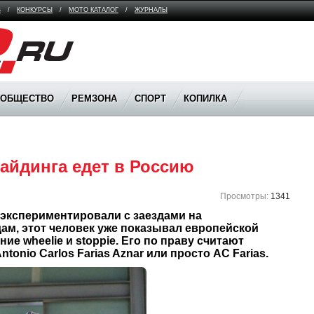
В
/
КОНКУРСЫ
/
МОТО КАТАЛОГ
/
ЖУРНАЛЫ
ООБЩЕСТВО
РЕМЗОНА
СПОРТ
КОПИЛКА
айдинга едет в Россию
Просмотры:
1341
 экспериментировали с заездами на 
ам, этот человек уже показывал европейской 
е wheelie и stoppie. Его по праву считают 
onio Carlos Farias Aznar или просто AC Farias.