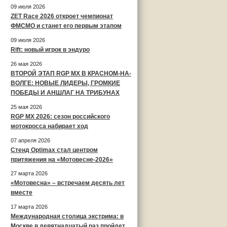
09 июля 2026
ZET Race 2026 откроет чемпионат
ФМСМО и станет его первым этапом
09 июля 2026
Rift: новый игрок в эндуро
26 мая 2026
ВТОРОЙ ЭТАП RGP MX В КРАСНОМ-НА-
ВОЛГЕ: НОВЫЕ ЛИДЕРЫ, ГРОМКИЕ
ПОБЕДЫ И АНШЛАГ НА ТРИБУНАХ
25 мая 2026
RGP MX 2026: сезон российского
мотокросса набирает ход
07 апреля 2026
Стенд Optimax стал центром
притяжения на «Мотовесне-2026»
27 марта 2026
«Мотовесна» – встречаем десять лет
вместе
17 марта 2026
Международная столица экстрима: в
Москве в девятнадцатый раз пройдет