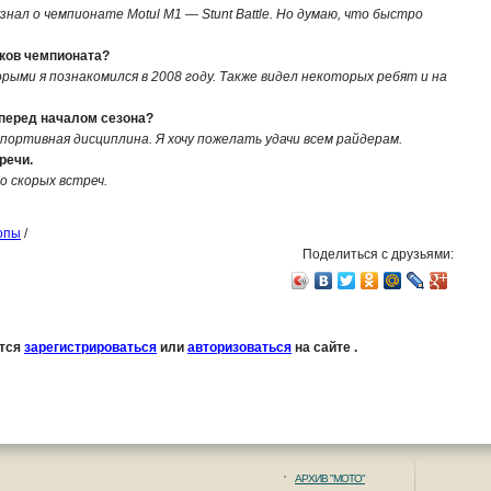
узнал о чемпионате Motul M1 — Stunt Battle. Но думаю, что быстро
иков чемпионата?
рыми я познакомился в 2008 году. Также видел некоторых ребят и на
 перед началом сезона?
ортивная дисциплина. Я хочу пожелать удачи всем райдерам.
речи.
о скорых встреч.
опы
/
Поделиться с друзьями:
ется
зарегистрироваться
или
авторизоваться
на сайте .
АРХИВ "МОТО"