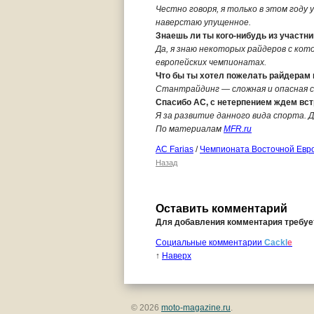
Честно говоря, я только в этом году 
наверстаю упущенное.
Знаешь ли ты кого-нибудь из участн
Да, я знаю некоторых райдеров с кото
европейских чемпионатах.
Что бы ты хотел пожелать райдерам
Стантрайдинг — сложная и опасная сп
Спасибо АС, с нетерпением ждем вст
Я за развитие данного вида спорта. Д
По материалам
MFR.ru
AC Farias
/
Чемпионата Восточной Евр
Назад
Оставить комментарий
Для добавления комментария требу
Социальные комментарии
Cackl
e
↑
Наверх
© 2026
moto-magazine.ru
.