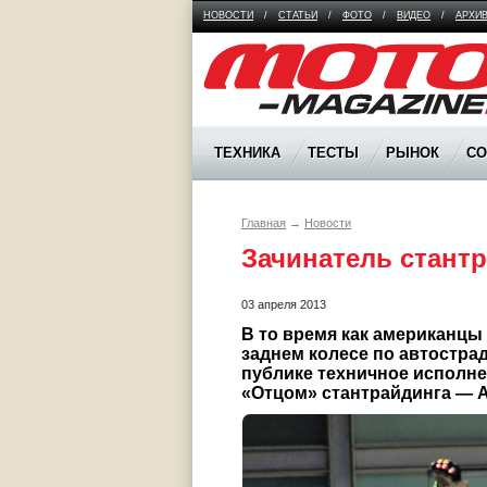
НОВОСТИ
/
СТАТЬИ
/
ФОТО
/
ВИДЕО
/
АРХИ
Moto Magazine
ТЕХНИКА
ТЕСТЫ
РЫНОК
С
Главная
→
Новости
Зачинатель стантр
03 апреля 2013
В то время как американцы
заднем колесе по автострад
публике техничное исполнени
«Отцом» стантрайдинга — Ant