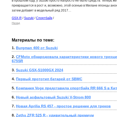
в прошлом году, у Suzuki просто напросто не было средств. Теперь ж
превращается в рост и, возможно, этой осенью в Милане японцы ано
затем добавят в модельный ряд 2017…
GSX-R
/
Suzuki
/
Спортбайк
/
Назад
Материалы по теме:
1. 
Burgman 400 от Suzuki
2. 
CFMoto обнародовала характеристики нового трехци
675SR
3. 
Suzuki GSX-S1000GX 2024
4. 
Первый прототип батарей от SBMC
5. 
Компания Voge представила спортбайк RR 666 S в Ки
6. 
Новый асфальтовый Suzuki V-Strom 800
7. 
Новая Aprilia RS 457 - простое решение для треков
8. 
Zeths ZFR 525 R - удивительный премиум