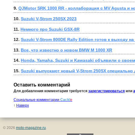
9. 
QJMotor SRK 1000 RR - коллаборация с MV Agusta и 
10. 
Suzuki V-Strom 250SX 2023
11. 
Немного про Suzuki GSX-8R
12. 
Suzuki V-Strom 800DE Rally Edition готов к выходу 
13. 
Все, что известно о новом BMW M 1000 XR
14. 
Honda, Yamaha, Suzuki и Kawasaki объявили о свое
15. 
Suzuki выпускают новый V-Strom 250SX специально 
Оставить комментарий
Для добавления комментария требуется
зарегистрироваться
или
Социальные комментарии
Cackl
e
↑
Наверх
© 2026
moto-magazine.ru
.