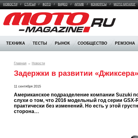
НОВОСТИ
/
СТАТЬИ
/
ФОТО
/
ВИДЕО
/
АРХИВ
/
КОНКУРСЫ
/
МОТО КАТАЛОГ
Moto Magazine
ТЕХНИКА
ТЕСТЫ
РЫНОК
СООБЩЕСТВО
РЕМЗОНА
Главная
→
Новости
Задержки в развитии «Джиксера
11 сентября 2015
Американское подразделение компании Suzuki п
слухи о том, что 2016 модельный год серии GSX-R
практически без изменений. Но есть у этой груст
сторона…