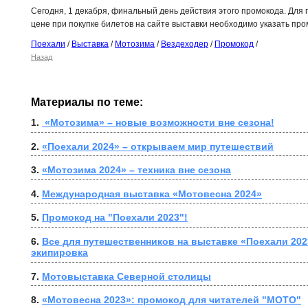
Сегодня, 1 декабря, финальный день действия этого промокода. Для
цене при покупке билетов на сайте выставки необходимо указать про
Поехали
/
Выставка
/
Мотозима
/
Вездеходер
/
Промокод
/
Назад
Материалы по теме:
1. 
 «Мотозима» – новые возможности вне сезона!
2. 
«Поехали 2024» – открываем мир путешествий
3. 
«Мотозима 2024» – техника вне сезона
4. 
Международная выставка «Мотовесна 2024»
5. 
Промокод на "Поехали 2023"!
6. 
Все для путешественников на выставке «Поехали 2023
экипировка
7. 
Мотовыставка Северной столицы
8. 
«Мотовесна 2023»: промокод для читателей "МОТО"