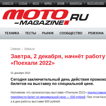
НОВОСТИ
/
СТАТЬИ
/
ФОТО
/
ВИДЕО
/
АРХИВ
/
КОНКУРСЫ
/
МОТО КАТАЛОГ
Moto Magazine
ТЕХНИКА
ТЕСТЫ
РЫНОК
СООБЩЕСТВО
РЕМЗОНА
Главная
→
Новости
Завтра, 2 декабря, начнёт работу
«Поехали 2022»
01 декабря 2022
Сегодня заключительный день действия промокод
билетов на выставку по специальной цене.
Напомним, что организаторы выставки «Поехали 2022»
предоставил
приобрести билет по минимальной цене — 500 рублей
. При этом баз
а в дни работы выставки 800 рублей.