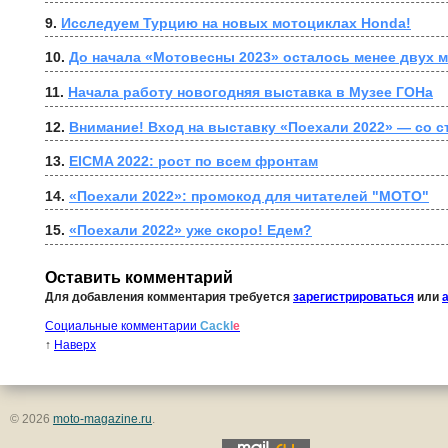
9. 
Исследуем Турцию на новых мотоциклах Honda!
10. 
До начала «Мотовесны 2023» осталось менее двух м
11. 
Начала работу новогодняя выставка в Музее ГОНа
12. 
Внимание! Вход на выставку «Поехали 2022» — со 
13. 
EICMA 2022: рост по всем фронтам
14. 
«Поехали 2022»: промокод для читателей "МОТО"
15. 
«Поехали 2022» уже скоро! Едем?
Оставить комментарий
Для добавления комментария требуется
зарегистрироваться
или
Социальные комментарии
Cackl
e
↑
Наверх
© 2026
moto-magazine.ru
.