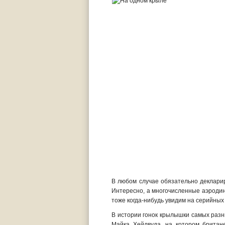
В любом случае обязательно декларир
Интересно, а многочисленные аэродин
тоже когда-нибудь увидим на серийны
В истории гонок крылышки самых разн
Майка Хейлвуда, на котором британе