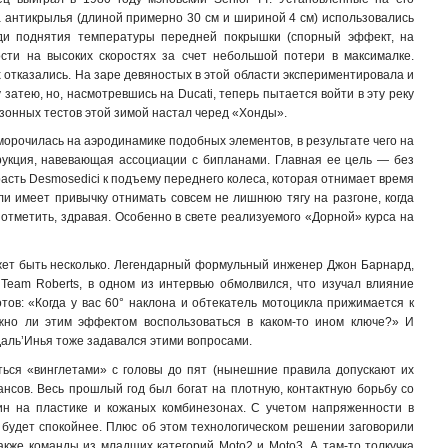
 антикрылья (длиной примерно 30 см и шириной 4 см) использовались
ди поднятия температуры передней покрышки (спорный эффект, на
сти на высоких скоростях за счет небольшой потери в максималке.
х отказались. На заре девяностых в этой области экспериментировала и
 затею, но, насмотревшись на Ducati, теперь пытается войти в эту реку
езонных тестов этой зимой настал черед «Хонды».
аморочилась на аэродинамике подобных элементов, в результате чего на
рукция, навевающая ассоциации с бипланами. Главная ее цель — без
асть Desmosedici к подъему переднего колеса, которая отнимает время
ли имеет привычку отнимать совсем не лишнюю тягу на разгоне, когда
 отметить, здравая. Особенно в свете реализуемого «Дорной» курса на
ожет быть несколько. Легендарный формульный инженер Джон Барнард,
 Team Roberts, в одном из интервью обмолвился, что изучал влияние
ов: «Когда у вас 60° наклона и обтекатель мотоцикла прижимается к
жно ли этим эффектом воспользоваться в каком-то ином ключе?» И
Даль’Инья тоже задавался этими вопросами.
аться «винглетами» с головы до пят (нынешние правила допускают их
ансов. Весь прошлый год был богат на плотную, контактную борьбу со
ин на пластике и кожаных комбинезонах. С учетом напряженности в
 будет спокойнее. Плюс об этом технологическом решении заговорили
акже команды из младших категорий Moto2 и Moto3. А там-то толкучка