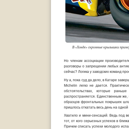
В «Хонде» скромные крылышки пример
Но членам ассоциации производител
разговоры о запрещении любых антикр
сейчас? Логика у заводских команд пр
Ну а, пока суд да дело, в Катаре заве
Michelin легко не дается. Практиче
обстоятельствах, которые раньш
распространяется. Единственным же, к
образцов фронтальных покрышек шла 
пришлось откатать весь день на одной
Хватило и мини-сенсаций. Ведь под 
тот, от кого серьезных успехов в бли
Причем списать успехи молодого исп