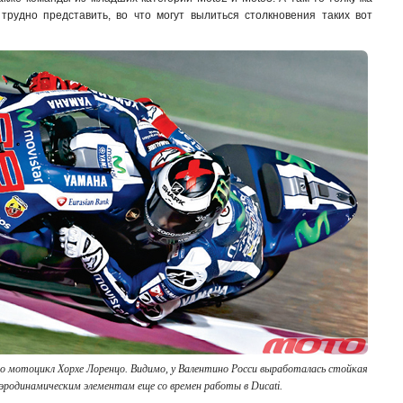
 трудно представить, во что могут вылиться столкновения таких вот
о мотоцикл Хорхе Лоренцо. Видимо, у Валентино Росси выработалась стойкая
эродинамическим элементам еще со времен работы в Ducati.