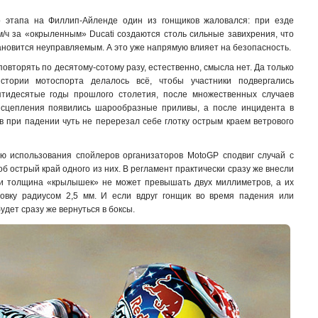
го этапа на Филлип-Айленде один из гонщиков жаловался: при езде
м/ч за «окрыленным» Ducati создаются столь сильные завихрения, что
новится неуправляемым. А это уже напрямую влияет на безопасность.
овторять по десятому-сотому разу, естественно, смысла нет. Да только
стории мотоспорта делалось всё, чтобы участники подвергались
ятидесятые годы прошлого столетия, после множественных случаев
и сцепления появились шарообразные приливы, а после инцидента в
в при падении чуть не перерезал себе глотку острым краем ветрового
ю использования спойлеров организаторов MotoGP сподвиг случай с
б острый край одного из них. В регламент практически сразу же внесли
ми толщина «крылышек» не может превышать двух миллиметров, а их
товку радиусом 2,5 мм. И если вдруг гонщик во время падения или
удет сразу же вернуться в боксы.