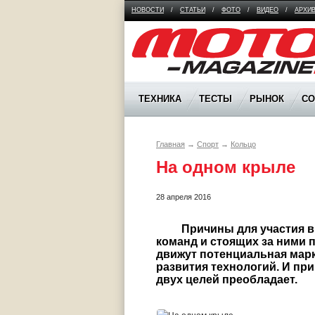
НОВОСТИ
/
СТАТЬИ
/
ФОТО
/
ВИДЕО
/
АРХИ
Moto Magazine
ТЕХНИКА
ТЕСТЫ
РЫНОК
С
Главная
→
Спорт
→
Кольцо
На одном крыле
28 апреля 2016
	 Причины для участия в гонках у каждого свои. Однако чаще всего от 
команд и стоящих за ними п
движут потенциальная марк
развития технологий. И при 