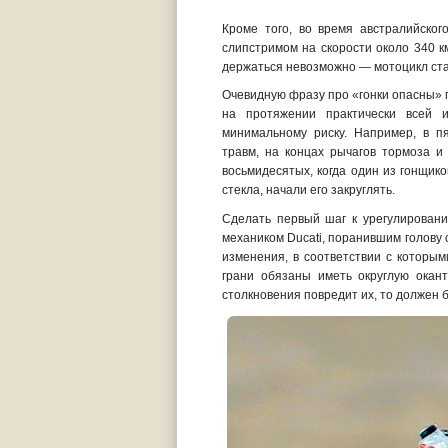
Кроме того, во время австралийско
слипстримом на скорости около 340 к
держаться невозможно — мотоцикл ста
Очевидную фразу про «гонки опасны» п
на протяжении практически всей и
минимальному риску. Например, в п
травм, на концах рычагов тормоза 
восьмидесятых, когда один из гонщико
стекла, начали его закруглять.
Сделать первый шаг к урегулировани
механиком Ducati, поранившим голову о
изменения, в соответствии с которы
грани обязаны иметь округлую окан
столкновения повредит их, то должен б