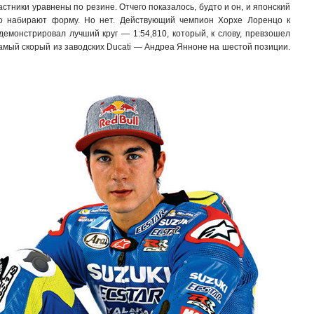
частники уравнены по резине. Отчего показалось, будто и он, и японский
о набирают форму. Но нет. Действующий чемпион Хорхе Лоренцо к
емонстрировал лучший круг — 1:54,810, который, к слову, превзошел
амый скорый из заводских Ducati — Андреа Янноне на шестой позиции.