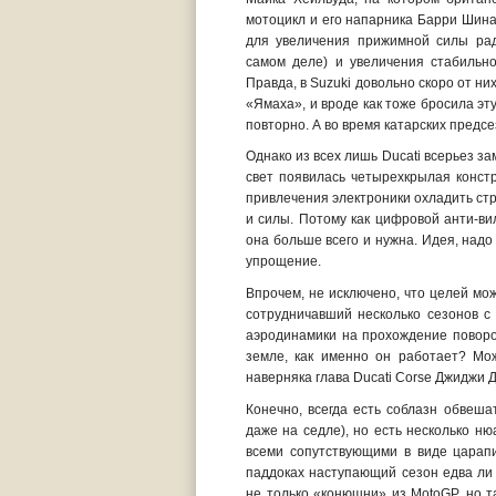
мотоцикл и его напарника Барри Шина
для увеличения прижимной силы ра
самом деле) и увеличения стабильно
Правда, в Suzuki довольно скоро от ни
«Ямаха», и вроде как тоже бросила эту
повторно. А во время катарских предс
Однако из всех лишь Ducati всерьез з
свет появилась четырехкрылая конст
привлечения электроники охладить стр
и силы. Потому как цифровой анти-ви
она больше всего и нужна. Идея, надо
упрощение.
Впрочем, не исключено, что целей м
сотрудничавший несколько сезонов с
аэродинамики на прохождение поворот
земле, как именно он работает? Мо
наверняка глава Ducati Corse Джиджи 
Конечно, всегда есть соблазн обвеш
даже на седле), но есть несколько ню
всеми сопутствующими в виде царап
паддоках наступающий сезон едва ли
не только «конюшни» из MotoGP, но т