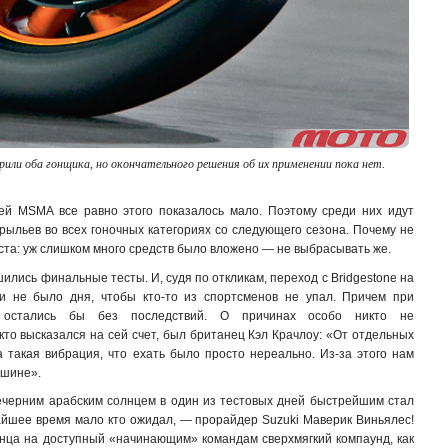
или оба гонщика, но окончательного решения об их применении пока нет.
ей MSMA все равно этого показалось мало. Поэтому среди них идут
ыльев во всех гоночных категориях со следующего сезона. Почему не
оста: уж слишком много средств было вложено — не выбрасывать же.
ршились финальные тесты. И, судя по откликам, переход с Bridgestone на
ски не было дня, чтобы кто-то из спортсменов не упал. Причем при
е остались бы без последствий. О причинах особо никто не
то высказался на сей счет, был британец Кэл Крачлоу: «От отдельных
такая вибрация, что ехать было просто нереально. Из-за этого нам
 шине».
вечерним арабским солнцем в один из тестовых дней быстрейшим стал
жайшее время мало кто ожидал, — прорайдер Suzuki Маверик Виньялес!
анца на доступный «начинающим» командам сверхмягкий компаунд, как