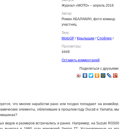
Журнал «МОТО» – апрель 2016
Автор:
Роман АБАЛАКИН, фото команд-
участниц
Теги:
MotoGP
/
Крылышки
/
Спойлер
/
Просмотры:
4449
Оставить комментарий
Поделиться с друзьями:
уется, что многие наработки рано или поздно попадают на конвейер.
амические элементы, облепившие в прошлом году Ducati и Yamaha, мы
х машинах?
ых видов и размеров встречались и ранее. Например, на Suzuki RG500
ц выиграл в 1980 году мэновский Senior TT. Установленные на его