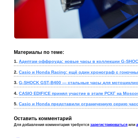
Материалы по теме:
1. 
Адептам оффроуда: новые часы в коллекции G-SH
2. 
Casio и Honda Racing: ещё один хронограф с гоночн
3. 
G-SHOCK GST-B400 — стальные часы для мотоциклис
4. 
CASIO EDIFICE принял участие в этапе РСКГ на Mosc
5. 
Casio и Honda представили ограниченную серию часо
Оставить комментарий
Для добавления комментария требуется
зарегистрироваться
или