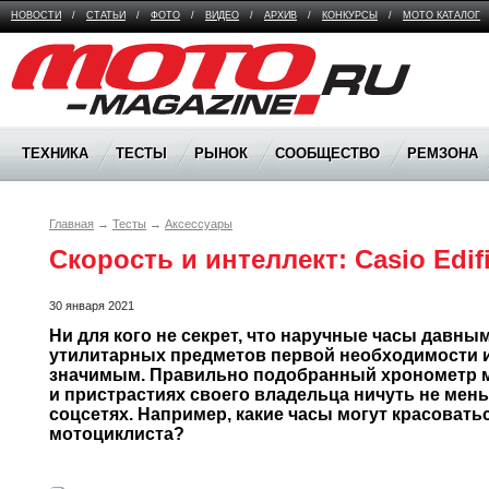
НОВОСТИ
/
СТАТЬИ
/
ФОТО
/
ВИДЕО
/
АРХИВ
/
КОНКУРСЫ
/
МОТО КАТАЛОГ
Moto Magazine
ТЕХНИКА
ТЕСТЫ
РЫНОК
СООБЩЕСТВО
РЕМЗОНА
Главная
→
Тесты
→
Аксессуары
Скорость и интеллект: Casio Edif
30 января 2021
Ни для кого не секрет, что наручные часы давны
утилитарных предметов первой необходимости и 
значимым. Правильно подобранный хронометр мо
и пристрастиях своего владельца ничуть не меньш
соцсетях. Например, какие часы могут красоватьс
мотоциклиста?