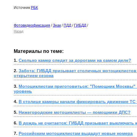
Источник
РБК
Фотовидеофиксация
/
Знак
/
ПДД
/
ГИБДД
/
Назад
Материалы по теме:
1. 
Сколько камер следит за дорогами на самом деле?
2. 
Забота: ГИБДД призывает столичных мотоциклистов н
открытием сезона
3. 
Мотоциклистам приготовиться: "Помощник Москвы" 
уровень
4. 
В столице камеры начали фиксировать движение ТС 
5. 
Нижегородские мотоциклисты — помощники ДПС?
6. 
В дождь не считается: ГИБДД призывает выключать 
7. 
Российским мотоциклистам выдадут новые номера