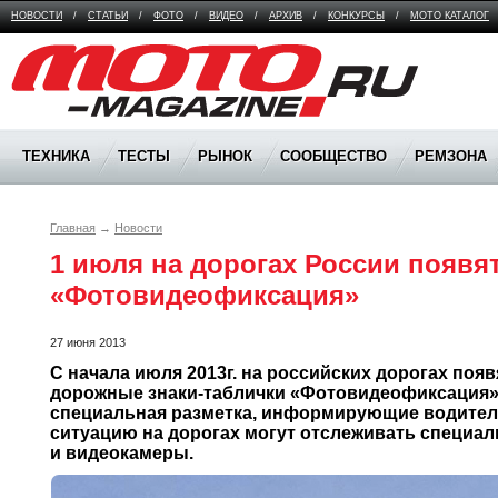
НОВОСТИ
/
СТАТЬИ
/
ФОТО
/
ВИДЕО
/
АРХИВ
/
КОНКУРСЫ
/
МОТО КАТАЛОГ
Moto Magazine
ТЕХНИКА
ТЕСТЫ
РЫНОК
СООБЩЕСТВО
РЕМЗОНА
Главная
→
Новости
1 июля на дорогах России появят
«Фотовидеофиксация» 
27 июня 2013
С начала июля 2013г. на российских дорогах появ
дорожные знаки-таблички «Фотовидеофиксация» 
специальная разметка, информирующие водителей 
ситуацию на дорогах могут отслеживать специал
и видеокамеры.