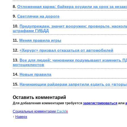
8. 
Отложенная карма: байкера осудили на срок за неза
9. 
Светлячки на дороге
10. 
Предупрежден, значит вооружен: проверьте, насколь
штрафами ГИБДД
11. 
Меняя правила игры
12. 
«Хирург» призвал отказаться от автомобилей
13. 
Все для людей: чиновники подумывают изменить ПД
мотоциклистов
14. 
Новые правила
15. 
Начинающим райдерам запретили ездить со «втор
Оставить комментарий
Для добавления комментария требуется
зарегистрироваться
или
Социальные комментарии
Cackl
e
↑
Наверх