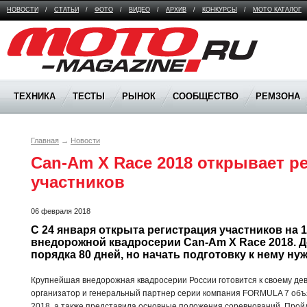
НОВОСТИ
/
СТАТЬИ
/
ФОТО
/
ВИДЕО
/
АРХИВ
/
КОНКУРСЫ
/
МОТО КАТАЛОГ
Moto Magazine
ТЕХНИКА
ТЕСТЫ
РЫНОК
СООБЩЕСТВО
РЕМЗОНА
Главная
→
Новости
Can-Am X Race 2018 открывает р
участников
06 февраля 2018
С 24 января открыта регистрация участников на 1 
внедорожной квадросерии Can-Am X Race 2018. Д
порядка 80 дней, но начать подготовку к нему нуж
Крупнейшая внедорожная квадросерии России готовится к своему дев
организатор и генеральный партнер серии компания FORMULA 7 объ
2018, а также представила основные положения соревнований. Прой