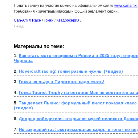
Подать заявку на участие можно на официальном сайте
www.canamxr
требования к зачетным классам и Общий регламент серии.
Can-Am X Race
/
Гонки
/
Квадросерия
/
Назад
Материалы по теме:
1. 
Как стать мотогонщиком в России в 2025 году: откро
Чернова
2. 
Hovercraft racing: гонки разные нужны (+видео)
3. 
Гонки на льду в Пирогово: надо ехать!
4. 
Гонка Tourist Trophy на острове Мэн не состоится из
5. 
Так делает Льюис: формульный пилот показал класс 
(+видео)
6. 
Дворец победителя: открылся музей великого Джако
7. 
Не закрывай газ: экстремальные кадры с гонок по ве