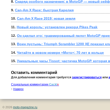
8. 
Снаряд особого назначения: в MotoGP — новый сейф
9. 
Can-Am X Race: быстрая Карелия
10. 
Can-Am X Race 2019: новая земля
11. 
Новый король: установлен рекорд Pikes Peak
12. 
Он сделал это: травмированный пилот MotoGP прие
13. 
Воин пустынь: Triumph Scrambler 1200 XE показал кл
14. 
Читайте в новом номере «Мото»: 70 лет в кольце
15. 
Уникальные часы Tissot: частичка MotoGP, которая 
Оставить комментарий
Для добавления комментария требуется
зарегистрироваться
или
Социальные комментарии
Cackl
e
↑
Наверх
© 2026
moto-magazine.ru
.