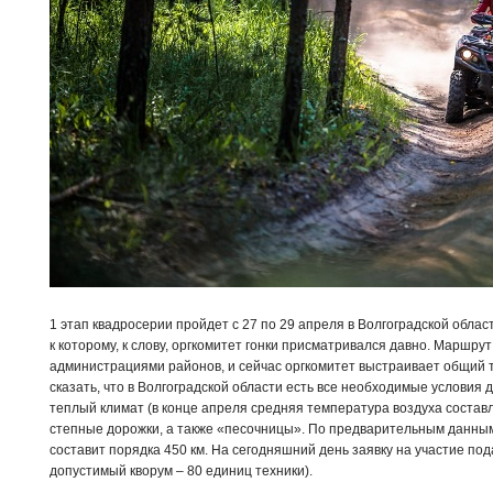
1 этап квадросерии пройдет с 27 по 29 апреля в Волгоградской облас
к которому, к слову, оргкомитет гонки присматривался давно. Маршрут
администрациями районов, и сейчас оргкомитет выстраивает общий т
сказать, что в Волгоградской области есть все необходимые условия 
теплый климат (в конце апреля средняя температура воздуха составл
степные дорожки, а также «песочницы». По предварительным данным
составит порядка 450 км. На сегодняшний день заявку на участие по
допустимый кворум – 80 единиц техники).